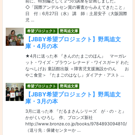
前に、特別編として２つの講座を企画しました。
◇「国際アンデルセン賞の審査からみえてきたこと」
日 付：6月27日（水） 講 師：土居安子（大阪国際
児 …
希望プロジェクト
野馬追文庫
【JBBY希望プロジェクト】野馬追文
庫・4月の本
★4月に送った本 『きんのたまごのほん』 マーガレ
ット・ワイズ・ブラウン レナード・ワイスガード わた
なべしげお 童話館出版 ＜障害児支援施設かのん お
やこ食堂＞ 『たまごのはなし』ダイアナ・アスト …
希望プロジェクト
野馬追文庫
【JBBY希望プロジェクト】野馬追文
庫・3月の本
3月に送った本 『だるまさんシリーズ が・の・と』
かがくいひろし 作、ブロンズ新社
http://www.bronze.co.jp/books/9784893094810/
（送り先：保健センターか …