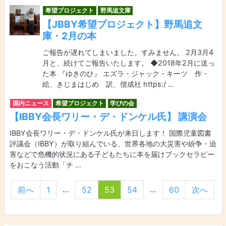
希望プロジェクト
野馬追文庫
【JBBY希望プロジェクト】野馬追文
庫・2月の本
ご報告が遅れてしまいました。すみません。 2月3月4
月と、続けてご報告いたします。 ◆2018年2月に送っ
た本 『ゆきのひ』 エズラ・ジャック・キーツ 作・
絵、きじまはじめ 訳、偕成社 https:/ …
国内ニュース
希望プロジェクト
学びの会
【IBBY会長ワリー・デ・ドンケル氏】 講演会
IBBY会長ワリー・デ・ドンケル氏が来日します！ 国際児童図書
評議会（IBBY）が取り組んでいる、世界各地の大災害や紛争・迫
害などで危機的状況にある子どもたちに本を届けブックセラピー
をおこなう活動「チ …
投稿ナビゲーシ
…
…
前へ
1
52
53
54
60
次へ