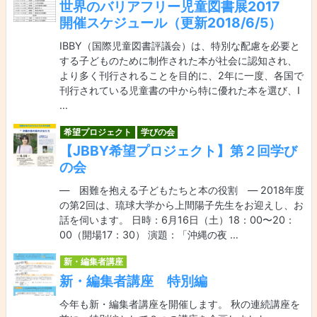
世界のバリアフリー児童図書展2017
開催スケジュール（更新2018/6/5）
IBBY（国際児童図書評議会）は、特別な配慮を必要と
する子どものために制作された本が社会に認知され、
より多く刊行されることを目的に、2年に一度、各国で
刊行されている児童書の中から特に優れた本を選び、I
…
希望プロジェクト
学びの会
【JBBY希望プロジェクト】第２回学び
の会
― 困難を抱える子どもたちと本の役割 ― 2018年度
の第2回は、琉球大学から上間陽子先生をお迎えし、お
話を伺います。 日時：6月16日（土）18：00〜20：
00（開場17：30） 演題：「沖縄の夜 …
新・編集者講座
新・編集者講座 特別編
今年も新・編集者講座を開催します。 秋の連続講座を