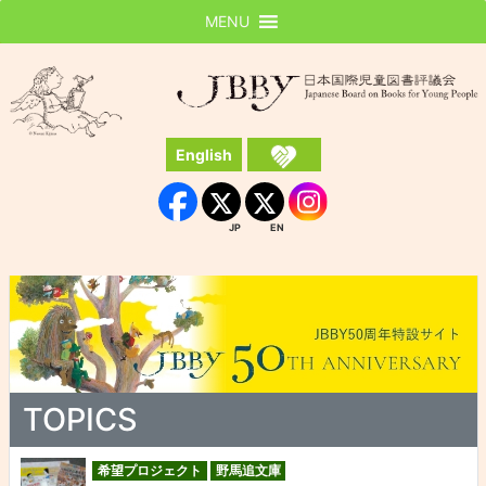
MENU
JBBY
日本国際児童図書評議会
English
Instagram
Facebook
JP
EN
JP
EN
TOPICS
希望プロジェクト
野馬追文庫