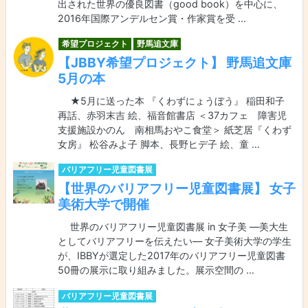
出された世界の優良図書（good book）を中心に、
2016年国際アンデルセン賞・作家賞を受 …
希望プロジェクト
野馬追文庫
【JBBY希望プロジェクト】 野馬追文庫
5月の本
★5月に送った本 『くわずにょうぼう』 稲田和子
再話、赤羽末吉 絵、福音館書店 ＜37カフェ 障害児
支援施設かのん 南相馬おやこ食堂＞ 紙芝居『くわず
女房』 松谷みよ子 脚本、長野ヒデ子 絵、童 …
バリアフリー児童図書展
【世界のバリアフリー児童図書展】 女子
美術大学で開催
世界のバリアフリー児童図書展 in 女子美 ―美大生
としてバリアフリーを伝えたい― 女子美術大学の学生
が、IBBYが選定した2017年のバリアフリー児童図書
50冊の展示に取り組みました。展示空間の …
バリアフリー児童図書展