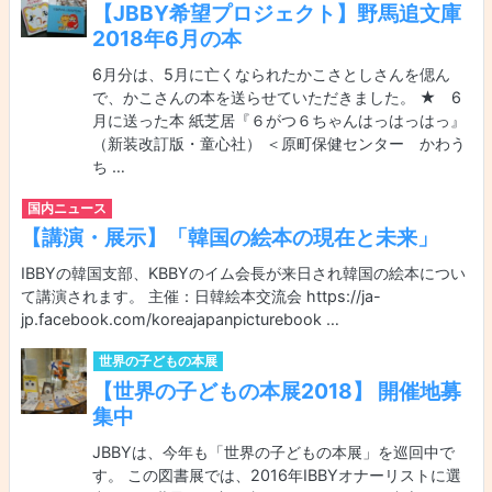
【JBBY希望プロジェクト】野馬追文庫
2018年6月の本
6月分は、5月に亡くなられたかこさとしさんを偲ん
で、かこさんの本を送らせていただきました。 ★ 6
月に送った本 紙芝居『６がつ６ちゃんはっはっはっ』
（新装改訂版・童心社） ＜原町保健センター かわう
ち …
国内ニュース
【講演・展示】「韓国の絵本の現在と未来」
IBBYの韓国支部、KBBYのイム会長が来日され韓国の絵本につい
て講演されます。 主催：日韓絵本交流会 https://ja-
jp.facebook.com/koreajapanpicturebook …
世界の子どもの本展
【世界の子どもの本展2018】 開催地募
集中
JBBYは、今年も「世界の子どもの本展」を巡回中で
す。 この図書展では、2016年IBBYオナーリストに選