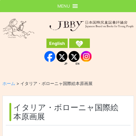
MENU
JBBY
日本国際児童図書評議会
English
Instagram
Facebook
JP
EN
JP
EN
ホーム
>
イタリア・ボローニャ国際絵本原画展
イタリア・ボローニャ国際絵
本原画展