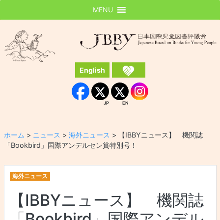
MENU
JBBY
日本国際児童図書評議会
English
Instagram
Facebook
JP
EN
JP
EN
ホーム
>
ニュース
>
海外ニュース
>
【IBBYニュース】 機関誌
「Bookbird」国際アンデルセン賞特別号！
海外ニュース
【IBBYニュース】 機関誌
「Bookbird」国際アンデル