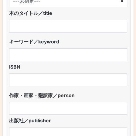
本のタイトル／title
キーワード／keyword
ISBN
作家・画家・翻訳家／person
出版社／publisher