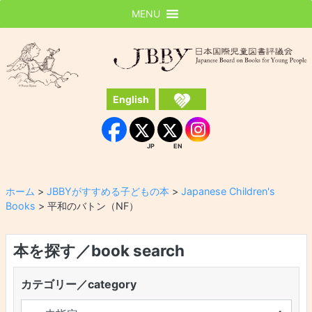
MENU
JBBY
日本国際児童図書評議会
English
Instagram
Facebook
JP
EN
JP
EN
ホーム
>
JBBYがすすめる子どもの本
>
Japanese Children's
Books
>
平和のバトン（NF）
本を探す／book search
カテゴリー／category