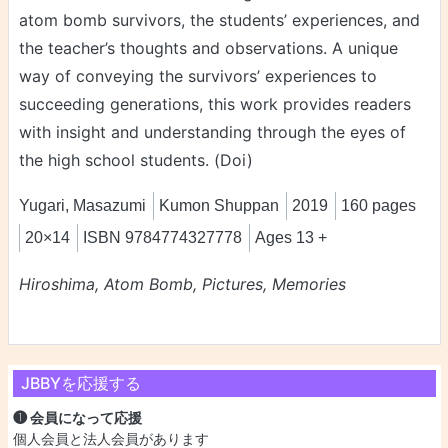
atom bomb survivors, the students’ experiences, and
the teacher’s thoughts and observations. A unique
way of conveying the survivors’ experiences to
succeeding generations, this work provides readers
with insight and understanding through the eyes of
the high school students. (Doi)
Yugari, Masazumi
Kumon Shuppan
2019
160 pages
20×14
ISBN 9784774327778
Ages 13 +
Hiroshima, Atom Bomb, Pictures, Memories
JBBYを応援する
❶ 会員になって応援
個人会員と法人会員があります