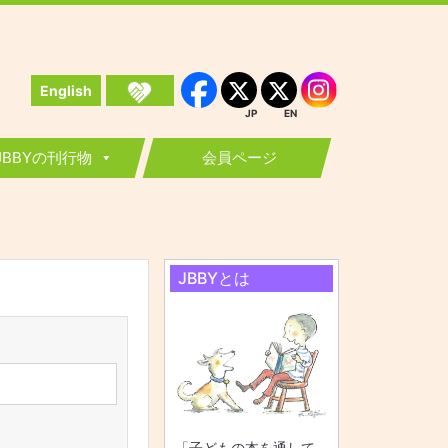
English
Instagram
Facebook
JP
EN
JP
EN
JBBYの刊行物
会員ページ
JBBYとは
「子どもの本を通して