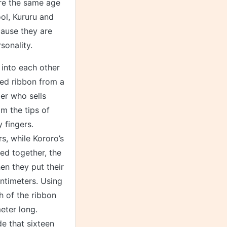
are the same age
ol, Kururu and
cause they are
sonality.
into each other
red ribbon from a
er who sells
m the tips of
y fingers.
s, while Kororo’s
ed together, the
hen they put their
entimeters. Using
h of the ribbon
eter long.
de that sixteen