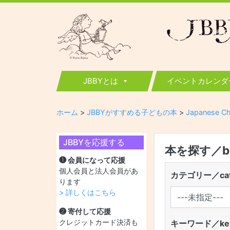
JBBY
日本国際児童図書評議会
JBBYとは
イベントカレンダ
ホーム
>
JBBYがすすめる子どもの本
>
Japanese Ch
JBBYを応援する
本を探す／boo
❶ 会員になって応援
個人会員と法人会員があ
カテゴリー／cat
ります
> 詳しくはこちら
❷ 寄付して応援
クレジットカード決済も
キーワード／key