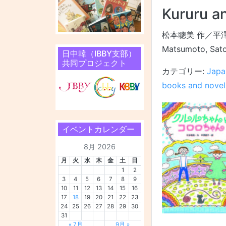
Kururu a
松本聰美 作／平
Matsumoto, Satom
日中韓（IBBY支部）
共同プロジェクト
カテゴリー:
Japa
books and novel
イベントカレンダー
8月 2026
月
火
水
木
金
土
日
1
2
3
4
5
6
7
8
9
10
11
12
13
14
15
16
17
18
19
20
21
22
23
24
25
26
27
28
29
30
31
« 7月
9月 »