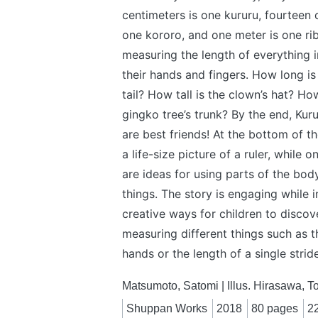
centimeters is one kururu, fourteen 
one kororo, and one meter is one ri
measuring the length of everything i
their hands and fingers. How long is 
tail? How tall is the clown’s hat? Ho
gingko tree’s trunk? By the end, Kur
are best friends! At the bottom of t
a life-size picture of a ruler, while o
are ideas for using parts of the bo
things. The story is engaging while 
creative ways for children to discov
measuring different things such as 
hands or the length of a single strid
Matsumoto, Satomi | Illus. Hirasawa, 
Shuppan Works
2018
80 pages
2