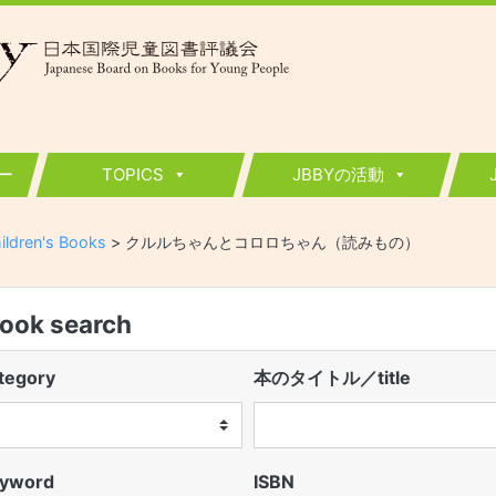
ー
TOPICS
JBBYの活動
ildren's Books
>
クルルちゃんとコロロちゃん（読みもの）
k search
egory
本のタイトル／title
word
ISBN