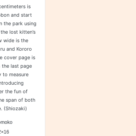
centimeters is
bbon and start
n the park using
the lost kitten’s
w wide is the
uru and Kororo
he cover page is
n the last page
dy to measure
introducing
er the fun of
the span of both
e. (Shiozaki)
Tomoko
2×16