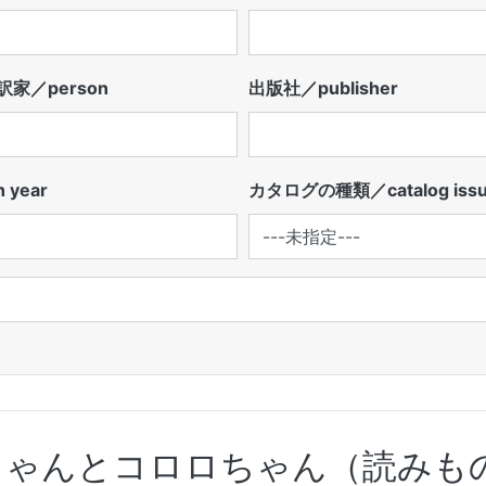
家／person
出版社／publisher
 year
カタログの種類／catalog iss
ちゃんとコロロちゃん（読みも