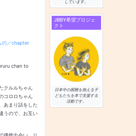
しています。
JBBY希望プロジェ
クト
の／chapter
ruru chan to
たクルルちゃん
日本中の困難を抱える子
どもたちを本で支援する
のコロロちゃん
活動です。
、あまり話をした
違うので、お互い
で偶然出会い、リ