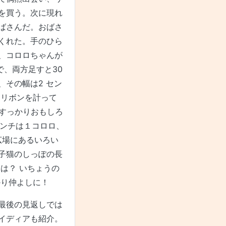
を買う。次に現れ
ばさんだ。おばさ
くれた。手のひら
、コロロちゃんが
で、両方足すと30
その幅は2 セン
てリボンを計って
 すっかりおもしろ
4センチは１コロロ、
広場にあるいろい
子猫のしっぽの長
は？ いちょうの
かり仲よしに！
最後の見返しでは
イディアも紹介。