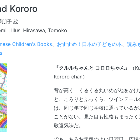
nd Kororo
澤朋子 絵
i | Illus. Hirasawa, Tomoko
nese Children's Books
、
おすすめ！日本の子どもの本
、
読みも
s
『クルルちゃんと コロロちゃん』
（Ku
Kororo chan）
背が高く、くるくる丸いめがねをかけ
と、ころりとふっくら、ツインテール
は、同じ年で同じ学校に通っているが
ことがない。見た目も性格もまったく
敬遠気味だ。
でも、あるお天気のよい日曜日、広場