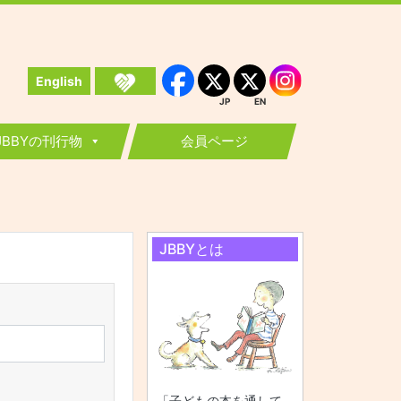
English
Instagram
Facebook
JP
EN
JP
EN
JBBYの刊行物
会員ページ
JBBYとは
「子どもの本を通して