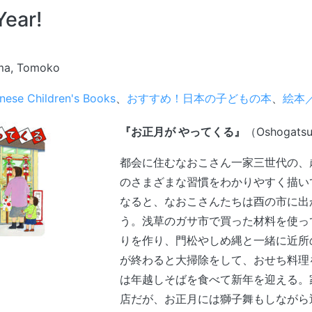
Year!
ama, Tomoko
nese Children's Books
、
おすすめ！日本の子どもの本
、
絵本／p
『お正月が やってくる』
（Oshogatsu
都会に住むなおこさん一家三世代の、
のさまざまな習慣をわかりやすく描い
なると、なおこさんたちは酉の市に出
う。浅草のガサ市で買った材料を使っ
りを作り、門松やしめ縄と一緒に近所
が終わると大掃除をして、おせち料理
は年越しそばを食べて新年を迎える。
店だが、お正月には獅子舞もしながら