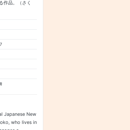
る作品。（さく
7
舞
nal Japanese New
oko, who lives in