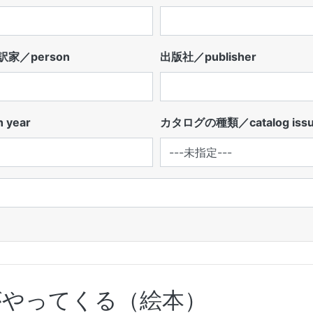
家／person
出版社／publisher
 year
カタログの種類／catalog iss
がやってくる（絵本）