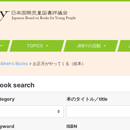
ー
TOPICS
JBBYの活動
ildren's Books
>
お正月がやってくる（絵本）
k search
egory
本のタイトル／title
word
ISBN