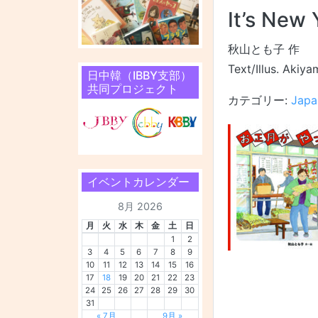
It’s New 
秋山とも子 作
Text/Illus. Akiy
日中韓（IBBY支部）
共同プロジェクト
カテゴリー:
Japa
イベントカレンダー
8月 2026
月
火
水
木
金
土
日
1
2
3
4
5
6
7
8
9
10
11
12
13
14
15
16
17
18
19
20
21
22
23
24
25
26
27
28
29
30
31
« 7月
9月 »