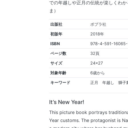
での年越しや正月の伝統が楽しくわか
ま）
出版社
ポプラ社
初版年
2018年
ISBN
978-4-591-16065-
ページ数
32頁
サイズ
24×27
対象年齢
6歳から
キーワード
正月 年越し 獅子
It’s New Year!
This picture book portrays traditio
Year customs. The protagonist is Na