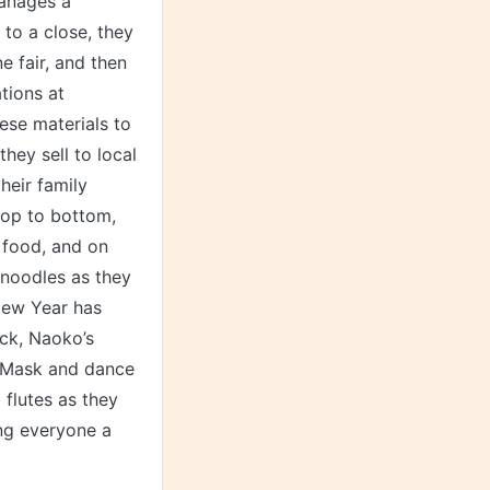
anages a
 to a close, they
e fair, and then
tions at
hese materials to
hey sell to local
heir family
top to bottom,
 food, and on
noodles as they
New Year has
uck, Naoko’s
n Mask and dance
flutes as they
ng everyone a