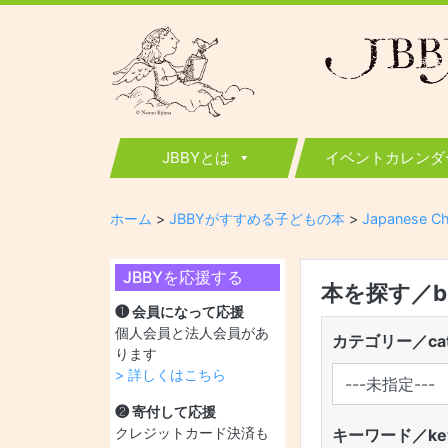
JBBY
日本国際児童図書評議会
JBBYとは
イベントカレンダ
ホーム
>
JBBYがすすめる子どもの本
>
Japanese Ch
JBBYを応援する
本を探す／boo
❶ 会員になって応援
個人会員と法人会員があ
カテゴリー／cat
ります
> 詳しくはこちら
❷ 寄付して応援
クレジットカード決済も
キーワード／key