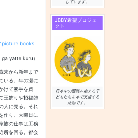
しています。
JBBY希望プロジェ
クト
icture books
 ga yatte kuru）
歳末から新年まで
ている。年の瀬に
かけて熊手を買
日本中の困難を抱える子
どもたちを本で支援する
て玉飾りや招福飾
活動です。
の人に売る。それ
を作り、大晦日に
家族の仕事は工務
近所を回る。都会