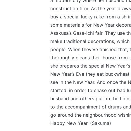
a modern city where her husband m
construction firm. As the year draws
buy a special lucky rake from a shrin
some materials for New Year decora
Asakusa’s Gasa-ichi fair. They use t
make traditional decorations, which t
people. When they’ve finished that, t
thoroughly cleans their house from 
she prepares the special New Year’s
New Year’s Eve they eat buckwheat 
see in the New Year. And once the 
started, in order to chase out bad l
husband and others put on the Lio
to the accompaniment of drums and 
go around the neighbourhood wishi
Happy New Year. (Sakuma)