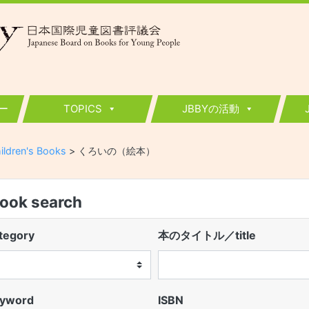
ー
TOPICS
JBBYの活動
ildren's Books
>
くろいの（絵本）
k search
egory
本のタイトル／title
word
ISBN