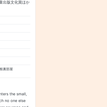
童出版文化賞ほか
根裏部屋
nters the small,
ch no one else