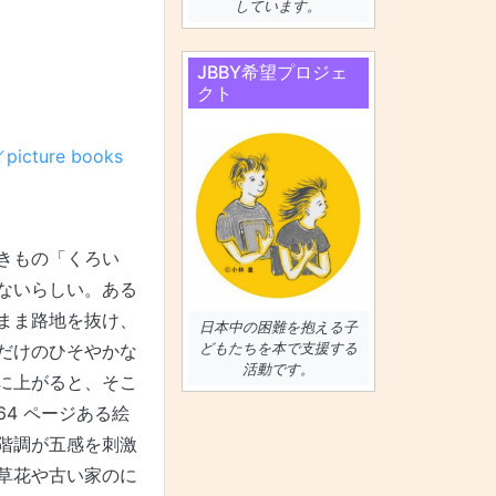
しています。
JBBY希望プロジェ
クト
icture books
きもの「くろい
ないらしい。ある
まま路地を抜け、
日本中の困難を抱える子
どもたちを本で支援する
だけのひそやかな
活動です。
に上がると、そこ
4 ページある絵
階調が五感を刺激
草花や古い家のに