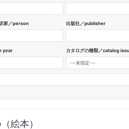
家／person
出版社／publisher
 year
カタログの種類／catalog iss
の（絵本）