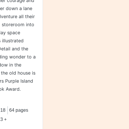
 her courage and
her down a lane
venture all their
a storeroom into
lay space
illustrated
Detail and the
nding wonder to a
dow in the
 the old house is
s Purple Island
ok Award.
018
64 pages
3 +