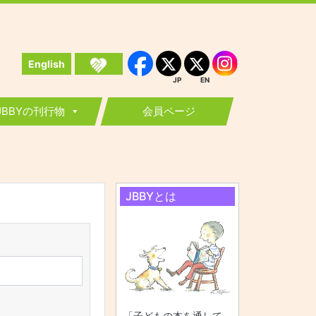
English
Instagram
Facebook
JP
EN
JP
EN
JBBYの刊行物
会員ページ
JBBYとは
「子どもの本を通して