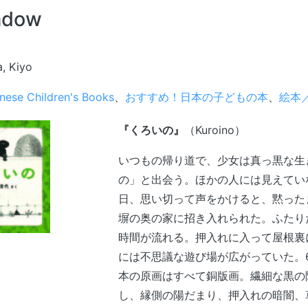
hadow
a, Kiyo
nese Children's Books
、
おすすめ！日本の子どもの本
、
絵本／p
『くろいの』
（Kuroino）
いつもの帰り道で、少女は真っ黒な生
の」と出会う。ほかの人には見えてい
日、思い切って声をかけると、黙った
塀の奥の家に招き入れられた。ふたり
時間が流れる。押入れに入って屋根裏
には不思議な遊び場が広がっていた。6
本の原画はすべて銅版画。繊細な黒の
し、縁側の陽だまり、押入れの暗闇、