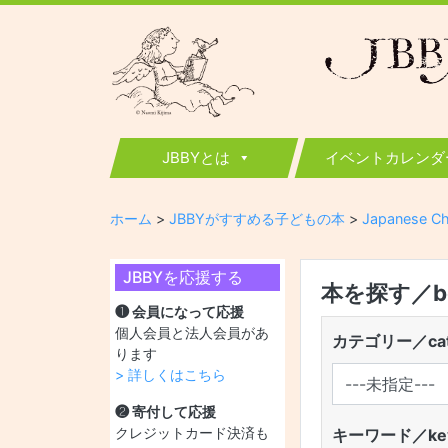
JBBY
日本国際児童図書評議会
JBBYとは
イベントカレンダ
ホーム
>
JBBYがすすめる子どもの本
>
Japanese Ch
JBBYを応援する
本を探す／boo
❶ 会員になって応援
個人会員と法人会員があ
カテゴリー／cat
ります
> 詳しくはこちら
❷ 寄付して応援
クレジットカード決済も
キーワード／key