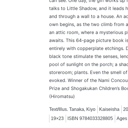
can see. One day, the girl works up
talks to Little Shadow, and it leads 
and through a wall to a house. An ad
own begins, as the two climb from 
an attic room, where a mysterious p
awaits. This 64-page picture book is 
entirely with copperplate etchings. 
black tone stimulate the senses, le
pool of sunlight on the porch; a sha
storeroom; plants. Even the smell of
evoked. Winner of the Nami Concour
Prize and Shogakukan Children’s Bo
(Hiromatsu)
Text/Illus. Tanaka, Kiyo
Kaiseisha
2
19×23
ISBN 9784033328805
Ages 