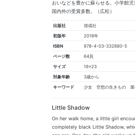
おいなどを豊かに蘇らせる。小学館児
国内外の受賞多数。（広松）
出版社
偕成社
初版年
2018年
ISBN
978-4-03-332880-5
ページ数
64頁
サイズ
19×23
対象年齢
3歳から
キーワード
少女 空想の生きもの 屋
Little Shadow
On her walk home, a little girl encou
completely black Little Shadow, whi