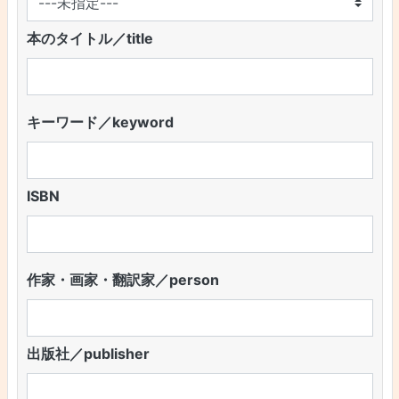
本のタイトル／title
キーワード／keyword
ISBN
作家・画家・翻訳家／person
出版社／publisher