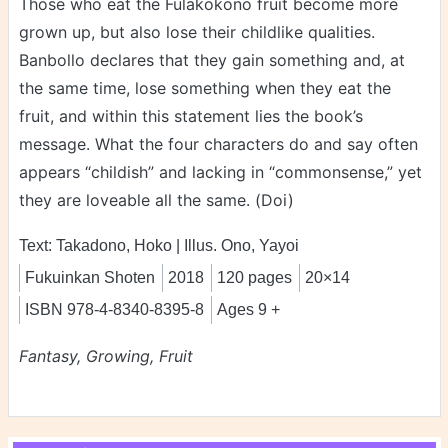
Those who eat the Fulakokono fruit become more
grown up, but also lose their childlike qualities.
Banbollo declares that they gain something and, at
the same time, lose something when they eat the
fruit, and within this statement lies the book’s
message. What the four characters do and say often
appears “childish” and lacking in “commonsense,” yet
they are loveable all the same. (Doi)
Text: Takadono, Hoko | Illus. Ono, Yayoi
Fukuinkan Shoten
2018
120 pages
20×14
ISBN 978-4-8340-8395-8
Ages 9 +
Fantasy, Growing, Fruit