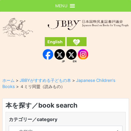
MENU
JBBY
日本国際児童図書評議会
English
Instagram
Facebook
JP
EN
JP
EN
ホーム
>
JBBYがすすめる子どもの本
>
Japanese Children's
Books
>
４ミリ同盟（読みもの）
本を探す／book search
カテゴリー／category