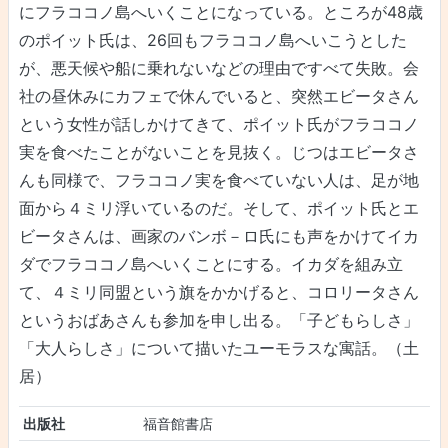
にフラココノ島へいくことになっている。ところが48歳
のポイット氏は、26回もフラココノ島へいこうとした
が、悪天候や船に乗れないなどの理由ですべて失敗。会
社の昼休みにカフェで休んでいると、突然エビータさん
という女性が話しかけてきて、ポイット氏がフラココノ
実を食べたことがないことを見抜く。じつはエビータさ
んも同様で、フラココノ実を食べていない人は、足が地
面から４ミリ浮いているのだ。そして、ポイット氏とエ
ビータさんは、画家のバンボ－ロ氏にも声をかけてイカ
ダでフラココノ島へいくことにする。イカダを組み立
て、４ミリ同盟という旗をかかげると、コロリータさん
というおばあさんも参加を申し出る。「子どもらしさ」
「大人らしさ」について描いたユーモラスな寓話。（土
居）
出版社
福音館書店