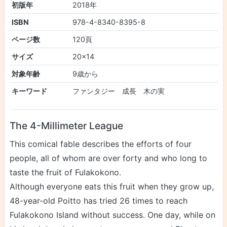
初版年
2018年
ISBN
978-4-8340-8395-8
ページ数
120頁
サイズ
20×14
対象年齢
9歳から
キーワード
ファンタジー 成長 木の実
The 4-Millimeter League
This comical fable describes the efforts of four
people, all of whom are over forty and who long to
taste the fruit of Fulakokono.
Although everyone eats this fruit when they grow up,
48-year-old Poitto has tried 26 times to reach
Fulakokono Island without success. One day, while on