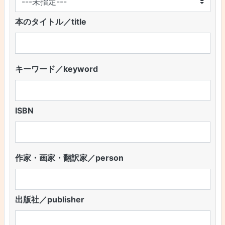
本のタイトル／title
キーワード／keyword
ISBN
作家・画家・翻訳家／person
出版社／publisher