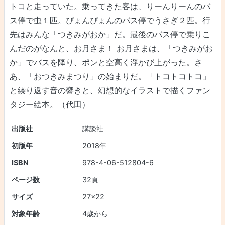
トコと走っていた。乗ってきた客は、りーんりーんのバ
ス停で虫１匹。ぴょんぴょんのバス停でうさぎ２匹。行
先はみんな「つきみがおか」だ。最後のバス停で乗りこ
んだのがなんと、お月さま！ お月さまは、「つきみがお
か」でバスを降り、ポンと空高く浮かび上がった。さ
あ、「おつきみまつり」の始まりだ。「トコトコトコ」
と繰り返す音の響きと、幻想的なイラストで描くファン
タジー絵本。（代田）
出版社
講談社
初版年
2018年
ISBN
978-4-06-512804-6
ページ数
32頁
サイズ
27×22
対象年齢
4歳から