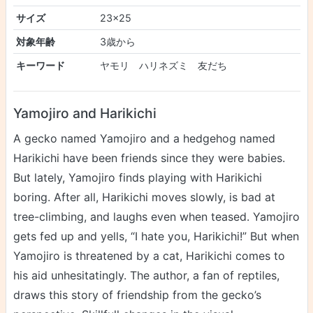
サイズ
23×25
対象年齢
3歳から
キーワード
ヤモリ ハリネズミ 友だち
Yamojiro and Harikichi
A gecko named Yamojiro and a hedgehog named
Harikichi have been friends since they were babies.
But lately, Yamojiro finds playing with Harikichi
boring. After all, Harikichi moves slowly, is bad at
tree-climbing, and laughs even when teased. Yamojiro
gets fed up and yells, “I hate you, Harikichi!” But when
Yamojiro is threatened by a cat, Harikichi comes to
his aid unhesitatingly. The author, a fan of reptiles,
draws this story of friendship from the gecko’s