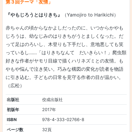
第３回テーマ「友情」
『やもじろうとはりきち』
（Yamojiro to Harikichi）
赤ちゃんの頃からなかよしだったのに、いつからかやも
じろうは、幼なじみのはりきちがうとましくなった。だ
って足はのろいし、木登りも下手だし、意地悪しても笑
っているし……「はりきちなんて だいきらい！」爬虫類
好きな作者がヤモリ目線で描くハリネズミとの友情。も
やもや悩んで泣き笑い。巧みな構図の変化が読者を物語
に引き込む。子どもの日常を見守る作者の目が温かい。
（広松）
出版社
佼成出版社
初版年
2017年
ISBN
978-4-333-02766-8
ページ数
32頁