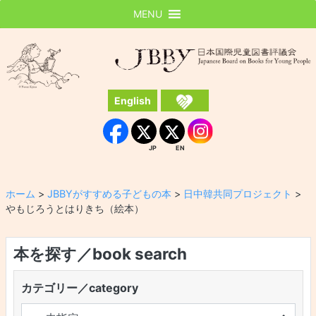
MENU
JBBY
日本国際児童図書評議会
English
Instagram
Facebook
JP
EN
JP
EN
ホーム
>
JBBYがすすめる子どもの本
>
日中韓共同プロジェクト
>
やもじろうとはりきち（絵本）
本を探す／book search
カテゴリー／category