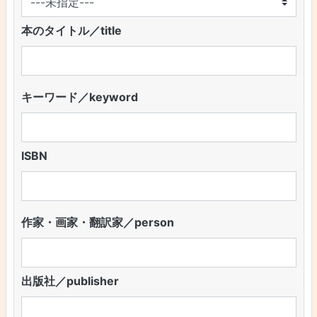
本のタイトル／title
キーワード／keyword
ISBN
作家・画家・翻訳家／person
出版社／publisher