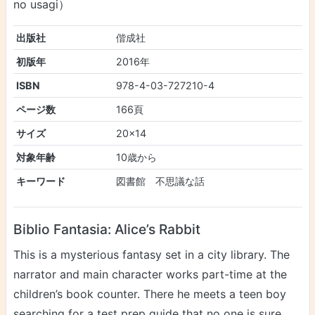
no usagi）
出版社
偕成社
初版年
2016年
ISBN
978-4-03-727210-4
ページ数
166頁
サイズ
20×14
対象年齢
10歳から
キーワード
図書館 不思議な話
Biblio Fantasia: Alice’s Rabbit
This is a mysterious fantasy set in a city library. The
narrator and main character works part-time at the
children’s book counter. There he meets a teen boy
searching for a test prep guide that no one is sure