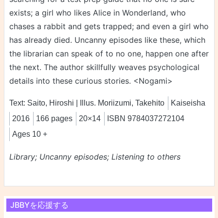
exists; a girl who likes Alice in Wonderland, who
chases a rabbit and gets trapped; and even a girl who
has already died. Uncanny episodes like these, which
the librarian can speak of to no one, happen one after
the next. The author skillfully weaves psychological
details into these curious stories. <Nogami>
Text: Saito, Hiroshi | Illus. Moriizumi, Takehito
Kaiseisha
2016
166 pages
20×14
ISBN 9784037272104
Ages 10 +
Library; Uncanny episodes; Listening to others
JBBYを応援する