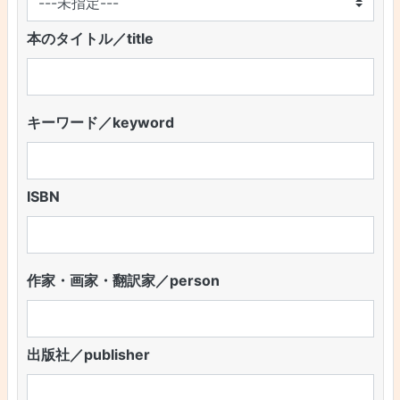
本のタイトル／title
キーワード／keyword
ISBN
作家・画家・翻訳家／person
出版社／publisher