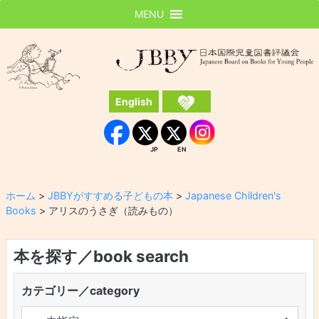
MENU
JBBY
日本国際児童図書評議会
English
Instagram
Facebook
JP
EN
JP
EN
ホーム
>
JBBYがすすめる子どもの本
>
Japanese Children's
Books
>
アリスのうさぎ（読みもの）
本を探す／book search
カテゴリー／category