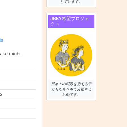
しています。
JBBY希望プロジェ
クト
ls
ke michi,
日本中の困難を抱える子
どもたちを本で支援する
-2
活動です。