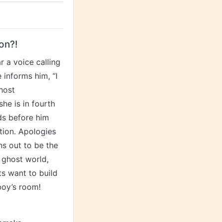
on?!
r a voice calling
 informs him, “I
host
he is in fourth
ds before him
tion. Apologies
ns out to be the
 ghost world,
s want to build
 boy’s room!