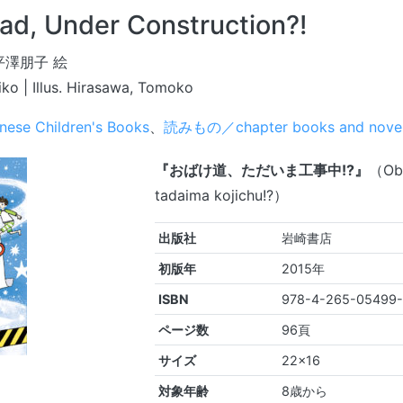
ad, Under Construction?!
平澤朋子 絵
iko | Illus. Hirasawa, Tomoko
nese Children's Books
、
読みもの／chapter books and nove
『おばけ道、ただいま工事中!?』
（Oba
tadaima kojichu!?）
出版社
岩崎書店
初版年
2015年
ISBN
978-4-265-05499
ページ数
96頁
サイズ
22×16
対象年齢
8歳から