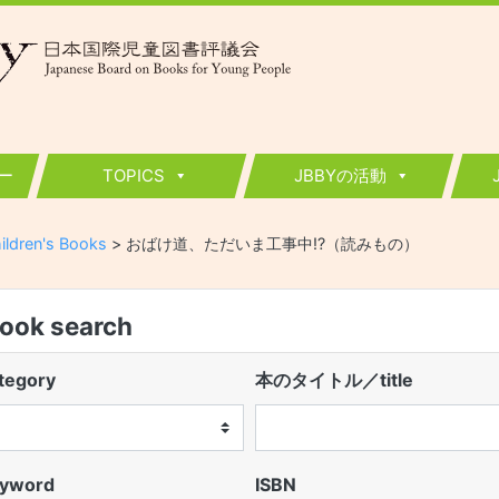
ー
TOPICS
JBBYの活動
ildren's Books
>
おばけ道、ただいま工事中!?（読みもの）
k search
egory
本のタイトル／title
word
ISBN