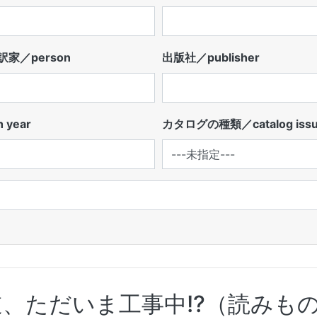
家／person
出版社／publisher
 year
カタログの種類／catalog iss
、ただいま工事中!?（読みも