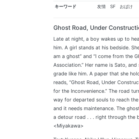
キーワード
友情 SF おばけ
Ghost Road, Under Constructi
Late at night, a boy wakes up to hea
him. A girl stands at his bedside. She
am a ghost” and “I come from the G
Association.” Her name is Sato, and s
grade like him. A paper that she hol
reads, “Ghost Road, Under Construc
for the Inconvenience.” The road tur
way for departed souls to reach the
and it needs maintenance. The ghost
a detour road . . . right through the
<Miyakawa>