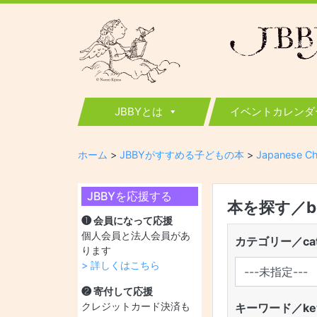
JBBY
日本国際児童図書評議会
JBBYとは
イベントカレンダ
ホーム
>
JBBYがすすめる子どもの本
>
Japanese Ch
JBBYを応援する
本を探す／boo
❶ 会員になって応援
個人会員と法人会員があ
カテゴリー／cat
ります
> 詳しくはこちら
❷ 寄付して応援
クレジットカード決済も
キーワード／key