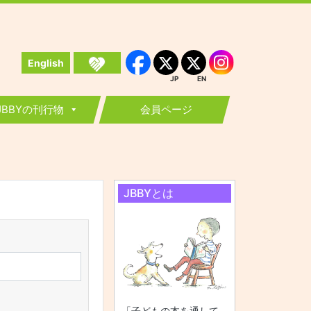
English
Instagram
Facebook
JP
EN
JP
EN
JBBYの刊行物
会員ページ
JBBYとは
「子どもの本を通して