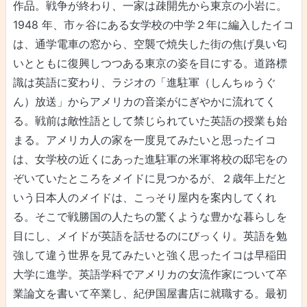
作品。戦争が終わり、一家は疎開先から東京の小岩に。
1948 年、市ヶ谷にある女学校の中学２年に編入したイコ
は、通学電車の窓から、空襲で焼失した街の焦げ臭い匂
いとともに復興しつつある東京の姿を目にする。道路標
識は英語に変わり、ラジオの「進駐軍（しんちゅうぐ
ん）放送」からアメリカの音楽がにぎやかに流れてく
る。戦前は敵性語として禁じられていた英語の授業も始
まる。アメリカ人の家を一度見てみたいと思ったイコ
は、女学校の近くにあった進駐軍の米軍将校の邸宅をの
ぞいていたところをメイドに見つかるが、２歳年上だと
いう日本人のメイドは、こっそり屋内を案内してくれ
る。そこで戦勝国の人たちの驚くような豊かな暮らしを
目にし、メイドが英語を話せるのにびっくり。英語を勉
強して違う世界を見てみたいと強く思ったイコは早稲田
大学に進学。英語学科でアメリカの女流作家について卒
業論文を書いて卒業し、紀伊国屋書店に就職する。最初