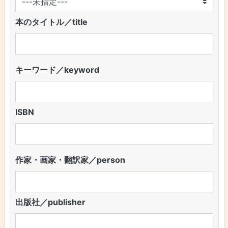
本のタイトル／title
キーワード／keyword
ISBN
作家・画家・翻訳家／person
出版社／publisher