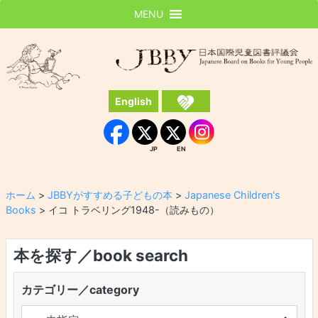
MENU
JBBY
日本国際児童図書評議会
English
Instagram
Facebook
JP
EN
JP
EN
ホーム
>
JBBYがすすめる子どもの本
>
Japanese Children's
Books
>
イコ トラベリング1948-（読みもの）
本を探す／book search
カテゴリー／category