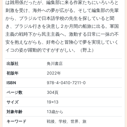
は雑用係だったが、編集部に来る作家たちにいろいろと
刺激を受け、海外への夢が広がる。そして編集部の先輩
から、ブラジルで日本語学校の先生を探していると聞
き、ブラジル行きを決意し２か月間の船旅に出る。軍国
主義の戦時下から民主主義へ。激動する日常に一抹の不
安を抱えながらも、好奇心と冒険心で夢を実現していく
イコの姿が躍動的ですがすがしい。（野上）
出版社
角川書店
初版年
2022年
ISBN
978-4-0410-7211-0
ページ数
304頁
サイズ
19×13
対象年齢
13歳から
キーワード
戦後、学校、世界、旅