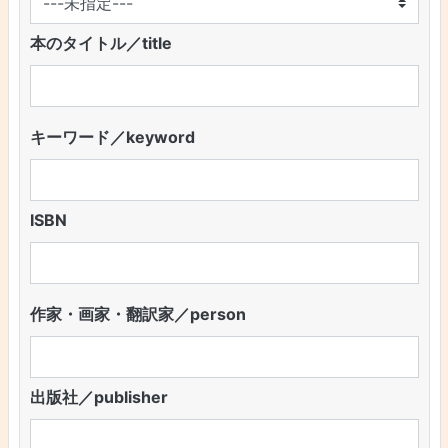
本のタイトル／title
キーワード／keyword
ISBN
作家・画家・翻訳家／person
出版社／publisher