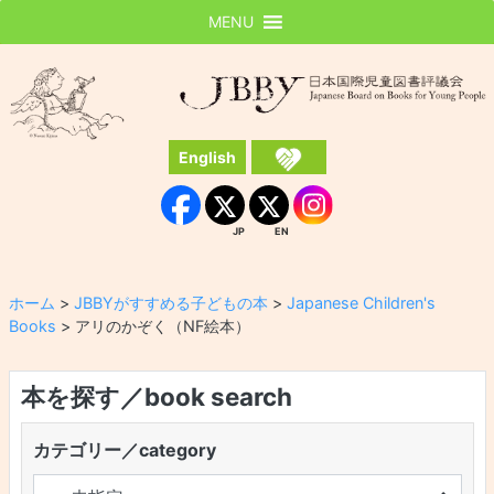
MENU
JBBY
日本国際児童図書評議会
English
Instagram
Facebook
JP
EN
JP
EN
ホーム
>
JBBYがすすめる子どもの本
>
Japanese Children's
Books
>
アリのかぞく（NF絵本）
本を探す／book search
カテゴリー／category