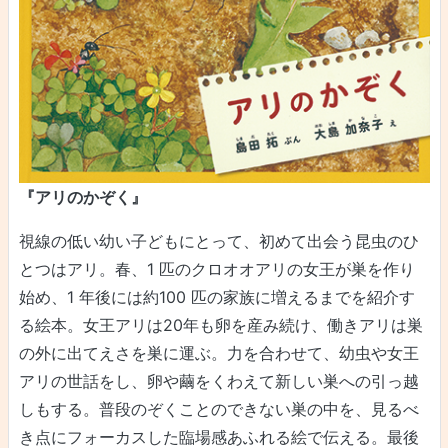
『アリのかぞく』
視線の低い幼い子どもにとって、初めて出会う昆虫のひ
とつはアリ。春、1 匹のクロオオアリの女王が巣を作り
始め、1 年後には約100 匹の家族に増えるまでを紹介す
る絵本。女王アリは20年も卵を産み続け、働きアリは巣
の外に出てえさを巣に運ぶ。力を合わせて、幼虫や女王
アリの世話をし、卵や繭をくわえて新しい巣への引っ越
しもする。普段のぞくことのできない巣の中を、見るべ
き点にフォーカスした臨場感あふれる絵で伝える。最後