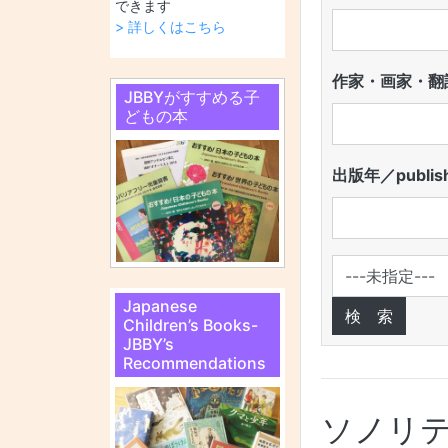
できます
> 詳しくはこちら
作家・画家・翻訳
JBBYがすすめる子
どもの本
出版年／publish
Japanese
Children’s Books-
JBBY’s
Recommendations
ソノリテ