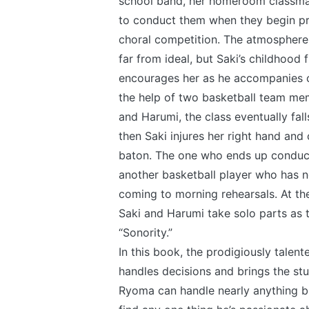
school band, her homeroom classma
to conduct them when they begin pr
choral competition. The atmosphere 
far from ideal, but Saki’s childhood 
encourages her as he accompanies o
the help of two basketball team m
and Harumi, the class eventually fall
then Saki injures her right hand and 
baton. The one who ends up conduct
another basketball player who has 
coming to morning rehearsals. At th
Saki and Harumi take solo parts as t
“Sonority.”
In this book, the prodigiously talent
handles decisions and brings the stu
Ryoma can handle nearly anything b