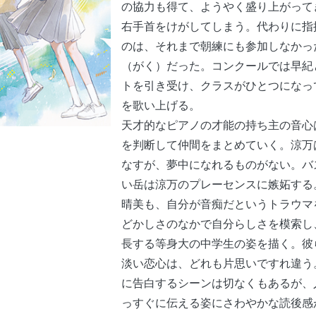
の協力も得て、ようやく盛り上がって
右手首をけがしてしまう。代わりに指
のは、それまで朝練にも参加しなかっ
（がく）だった。コンクールでは早紀
トを引き受け、クラスがひとつになっ
を歌い上げる。
天才的なピアノの才能の持ち主の音心
を判断して仲間をまとめていく。涼万
なすが、夢中になれるものがない。バ
い岳は涼万のプレーセンスに嫉妬する
晴美も、自分が音痴だというトラウマ
どかしさのなかで自分らしさを模索し
長する等身大の中学生の姿を描く。彼
淡い恋心は、どれも片思いですれ違う
に告白するシーンは切なくもあるが、
っすぐに伝える姿にさわやかな読後感