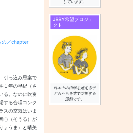
しています。
JBBY希望プロジェ
クト
の／chapter
、引っ込み思案で
学１年の早紀（さ
日本中の困難を抱える子
どもたちを本で支援する
いる。なのに吹奏
活動です。
場する合唱コンク
ラスの空気はいま
音心（そうる）が
りょうま）と晴美