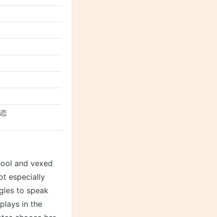
、恋
chool and vexed
ot especially
ggles to speak
plays in the