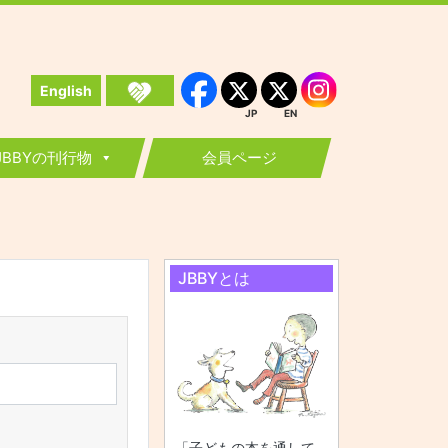
English
Instagram
Facebook
JP
EN
JP
EN
JBBYの刊行物
会員ページ
JBBYとは
「子どもの本を通して