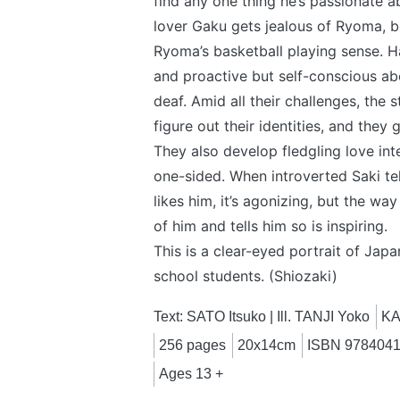
find any one thing he’s passionate a
lover Gaku gets jealous of Ryoma, 
Ryoma’s basketball playing sense. Ha
and proactive but self-conscious ab
deaf. Amid all their challenges, the 
figure out their identities, and they 
They also develop fledgling love inte
one-sided. When introverted Saki te
likes him, it’s agonizing, but the w
of him and tells him so is inspiring.
This is a clear-eyed portrait of Jap
school students. (Shiozaki)
Text: SATO Itsuko | Ill. TANJI Yoko
K
256 pages
20x14cm
ISBN 978404
Ages 13 +