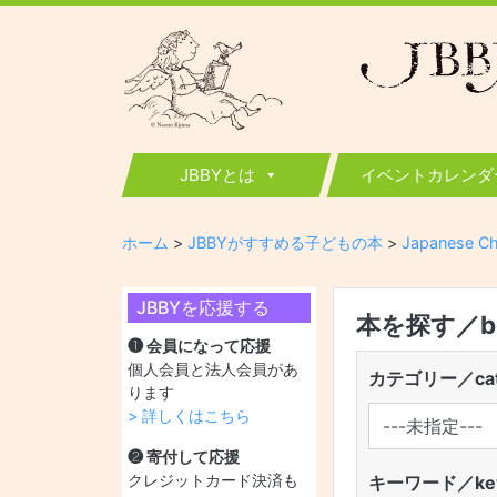
JBBY
日本国際児童図書評議会
JBBYとは
イベントカレンダ
ホーム
>
JBBYがすすめる子どもの本
>
Japanese Ch
JBBYを応援する
本を探す／boo
❶ 会員になって応援
個人会員と法人会員があ
カテゴリー／cat
ります
> 詳しくはこちら
❷ 寄付して応援
クレジットカード決済も
キーワード／key