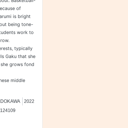
bout. Basketball-
because of
rumi is bright
out being tone-
students work to
grow.
rests, typically
lls Gaku that she
ay she grows fond
anese middle
ADOKAWA
2022
1124109