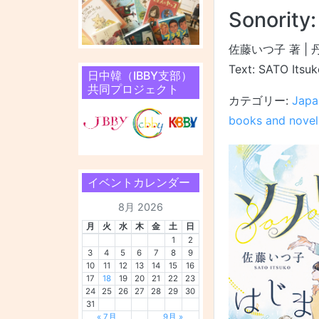
Sonority
佐藤いつ子 著 |
Text: SATO Itsuko
日中韓（IBBY支部）
共同プロジェクト
カテゴリー:
Japa
books and novel
イベントカレンダー
8月 2026
月
火
水
木
金
土
日
1
2
3
4
5
6
7
8
9
10
11
12
13
14
15
16
17
18
19
20
21
22
23
24
25
26
27
28
29
30
31
« 7月
9月 »