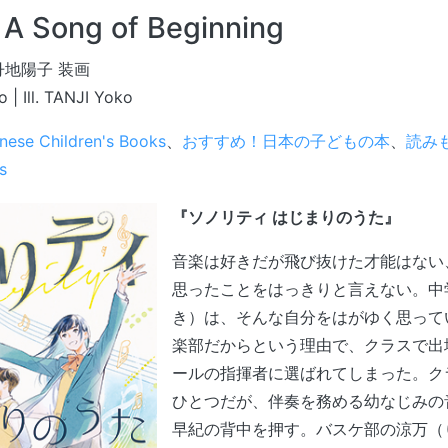
: A Song of Beginning
 丹地陽子 装画
 | Ill. TANJI Yoko
nese Children's Books
、
おすすめ！日本の子どもの本
、
読みも
s
『ソノリティ はじまりのうた』
音楽は好きだが飛び抜けた才能はない
思ったことをはっきりと言えない。中
き）は、そんな自分をはがゆく思って
楽部だからという理由で、クラスで出
ールの指揮者に選ばれてしまった。ク
ひとつだが、伴奏を務める幼なじみの
早紀の背中を押す。バスケ部の涼万（