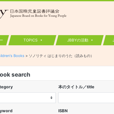
ー
TOPICS
JBBYの活動
ildren's Books
>
ソノリティ はじまりのうた（読みもの）
k search
egory
本のタイトル／title
word
ISBN