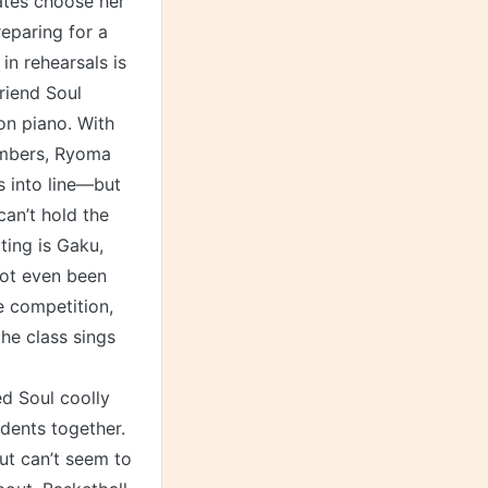
tes choose her
eparing for a
in rehearsals is
friend Soul
n piano. With
embers, Ryoma
s into line—but
can’t hold the
ing is Gaku,
not even been
e competition,
he class sings
ed Soul coolly
dents together.
ut can’t seem to