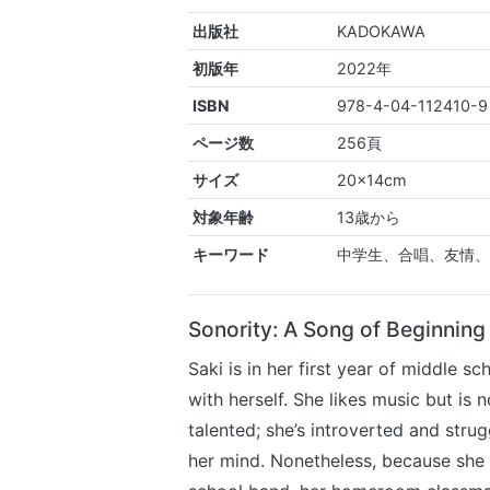
出版社
KADOKAWA
初版年
2022年
ISBN
978-4-04-112410-9
ページ数
256頁
サイズ
20x14cm
対象年齢
13歳から
キーワード
中学生、合唱、友情
Sonority: A Song of Beginning
Saki is in her first year of middle s
with herself. She likes music but is n
talented; she’s introverted and stru
her mind. Nonetheless, because she 