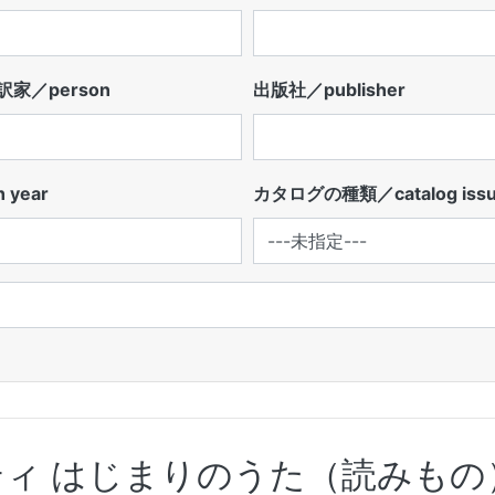
家／person
出版社／publisher
 year
カタログの種類／catalog iss
ィ はじまりのうた（読みもの