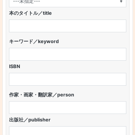
本のタイトル／title
キーワード／keyword
ISBN
作家・画家・翻訳家／person
出版社／publisher