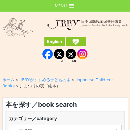
MENU
JBBY
日本国際児童図書評議会
English
Instagram
Facebook
JP
EN
JP
EN
ホーム
>
JBBYがすすめる子どもの本
>
Japanese Children's
Books
>
川まつりの夜（絵本）
本を探す／book search
カテゴリー／category