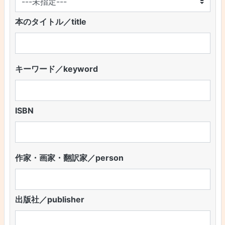
本のタイトル／title
キーワード／keyword
ISBN
作家・画家・翻訳家／person
出版社／publisher