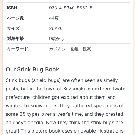
ISBN
978-4-8340-8552-5
ページ数
44頁
サイズ
26×20
対象年齢
9歳から
キーワード
カメムシ 図鑑 観察
Our Stink Bug Book
Stink bugs (shield bugs) are often seen as smelly
pests, but in the town of Kuzumaki in northern Iwate
prefecture, children got excited about them and
wanted to know more. They gathered specimens of
some 35 types over a year’s time, and they created
an encyclopedia. Now they think the stink bugs are
great! This picture book uses enjoyable illustrations