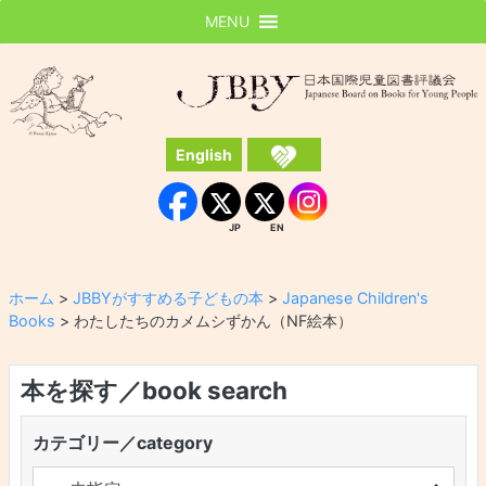
MENU
JBBY
日本国際児童図書評議会
English
Instagram
Facebook
JP
EN
JP
EN
ホーム
>
JBBYがすすめる子どもの本
>
Japanese Children's
Books
>
わたしたちのカメムシずかん（NF絵本）
本を探す／book search
カテゴリー／category