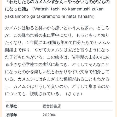
『わたしたちのカメムシずかん～やっかいものが宝もの
になった話』
（Watashi tachi no kamemushi zukan:
yakkaimono ga takaramono ni natta hanashi）
カメムシは触ると臭いから嫌いという人も多い。ところ
が、この嫌われ者の虫に夢中になり、もっともっと知り
たくなり、１年間に35種類も集めて自分たちでカメムシ
図鑑まで作り、やがてカメムシは宝だと言うようになっ
た子どもたちがいる。この絵本は、岩手県の山あいにあ
る小さな小学校での実話に基づき、どうしてそんなこと
になったのかを楽しい絵とわかりやすい文章で紹介して
いる。カメムシにはさまざまな種類があることもわかる
し、カメムシはどうして臭いのか、どうして集まるのか
についても、説明されている。（さくま）
出版社
福音館書店
初版年
2020年