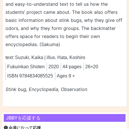
and easy-to-understand text to tell us how the
students’ project came about. The book also offers
basic information about stink bugs, why they give off
odors, and why they form groups. The backmatter
offers space for readers to begin their own
encyclopedias. (Sakuma)
text: Suzuki, Kaika | illus. Hata, Koshiro
Fukuinkan Shoten
2020
44 pages
26×20
ISBN 9784834085525
Ages 9 +
Stink bug, Encyclopedia, Observation
JBBYを応援する
❶ 会員になって応援