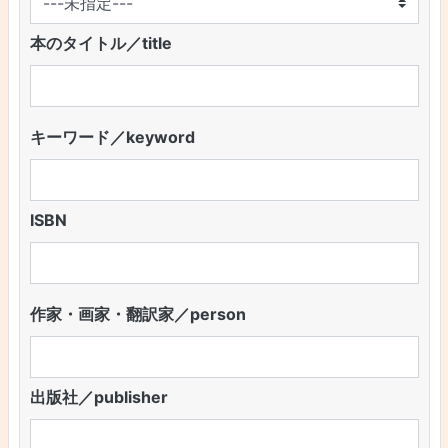
本のタイトル／title
キーワード／keyword
ISBN
作家・画家・翻訳家／person
出版社／publisher