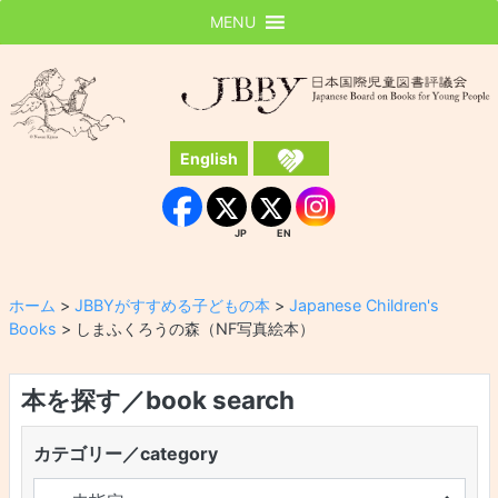
MENU
JBBY
日本国際児童図書評議会
English
Instagram
Facebook
JP
EN
JP
EN
ホーム
>
JBBYがすすめる子どもの本
>
Japanese Children's
Books
>
しまふくろうの森（NF写真絵本）
本を探す／book search
カテゴリー／category