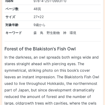
ISBN
978-4-251-09931-0
ページ数
48頁
サイズ
27×22
対象年齢
9歳から
キーワード
森 鳥 野生動物 神 環境
Forest of the Blakiston's Fish Owl
In the darkness, an owl spreads both wings wide and
stares straight ahead with piercing eyes. The
symmetrical, striking photo on this book’s cover
leaves an instant impression. The Blakiston’s Fish Owl
used to live throughout Hokkaido, the northernmost
part of Japan, but since development dramatically
reduced the amount of forest and the number of
large, oldgrowth trees with cavities, where the owls