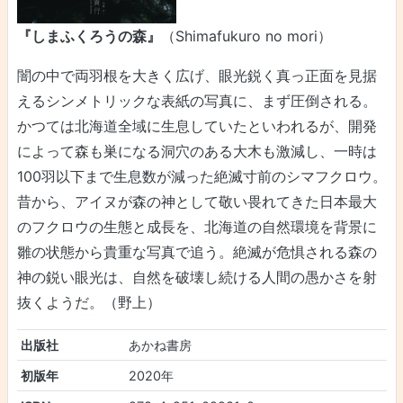
『しまふくろうの森』
（Shimafukuro no mori）
闇の中で両羽根を大きく広げ、眼光鋭く真っ正面を見据
えるシンメトリックな表紙の写真に、まず圧倒される。
かつては北海道全域に生息していたといわれるが、開発
によって森も巣になる洞穴のある大木も激減し、一時は
100羽以下まで生息数が減った絶滅寸前のシマフクロウ。
昔から、アイヌが森の神として敬い畏れてきた日本最大
のフクロウの生態と成長を、北海道の自然環境を背景に
雛の状態から貴重な写真で追う。絶滅が危惧される森の
神の鋭い眼光は、自然を破壊し続ける人間の愚かさを射
抜くようだ。（野上）
出版社
あかね書房
初版年
2020年