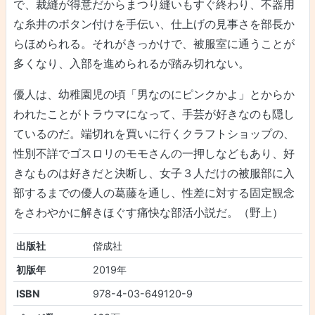
で、裁縫が得意だからまつり縫いもすぐ終わり、不器用
な糸井のボタン付けを手伝い、仕上げの見事さを部長か
らほめられる。それがきっかけで、被服室に通うことが
多くなり、入部を進められるが踏み切れない。
優人は、幼稚園児の頃「男なのにピンクかよ」とからか
われたことがトラウマになって、手芸が好きなのも隠し
ているのだ。端切れを買いに行くクラフトショップの、
性別不詳でゴスロリのモモさんの一押しなどもあり、好
きなものは好きだと決断し、女子３人だけの被服部に入
部するまでの優人の葛藤を通し、性差に対する固定観念
をさわやかに解きほぐす痛快な部活小説だ。（野上）
出版社
偕成社
初版年
2019年
ISBN
978-4-03-649120-9