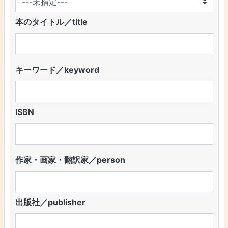
本のタイトル／title
キーワード／keyword
ISBN
作家・画家・翻訳家／person
出版社／publisher