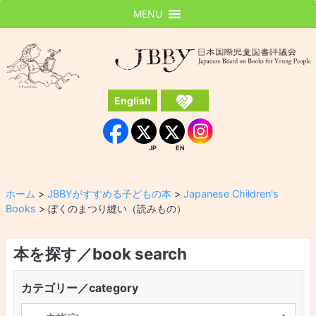
MENU
JBBY
日本国際児童図書評議会
English
Instagram
Facebook
JP
EN
JP
EN
ホーム
>
JBBYがすすめる子どもの本
>
Japanese Children's
Books
>
ぼくのまつり縫い（読みもの）
本を探す／book search
カテゴリー／category