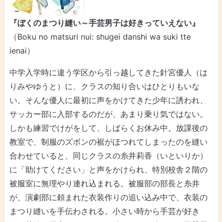
『ぼくのまつり縫い～手芸男子は好きっていえない』
（Boku no matsuri nui: shugei danshi wa suki tte
ienai）
中学入学時に違う学区から引っ越してきた針宮優人（は
りみやゆうと）に、クラスの知り合いはひとりもいな
い。そんな優人に最初に声をかけてきた少年に誘われ、
サッカー部に入部するのだが、あまり乗り気ではない。
しかも練習でけがをして、しばらくお休み中。放課後の
教室で、制服のズボンの裾がほつれてしまったのを縫い
合わせていると、同じクラスの糸井莉香（いといりか）
に「助けてください」と声をかけられ、特別校舎２階の
被服室に無理やり連れ込まれる。被服部の部長と糸井
が、演劇部に頼まれた衣装作りの追い込み中で、衣装の
まつり縫いを手伝わされる。小さい時から手芸が好き