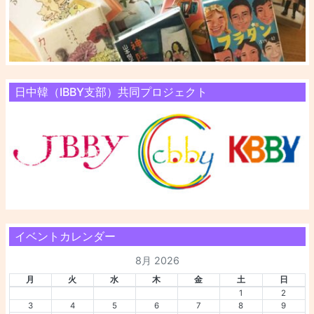
日中韓（IBBY支部）共同プロジェクト
イベントカレンダー
8月 2026
月
火
水
木
金
土
日
1
2
3
4
5
6
7
8
9