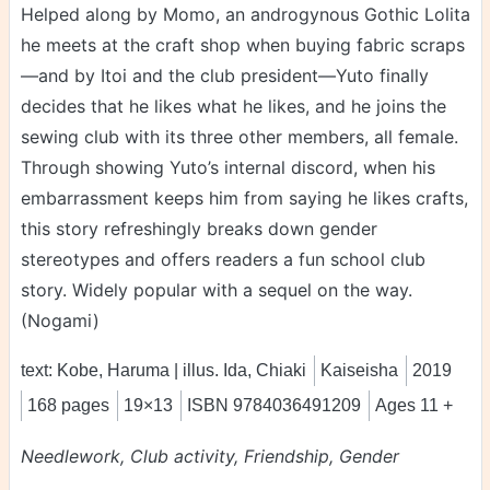
Helped along by Momo, an androgynous Gothic Lolita
he meets at the craft shop when buying fabric scraps
—and by Itoi and the club president—Yuto finally
decides that he likes what he likes, and he joins the
sewing club with its three other members, all female.
Through showing Yuto’s internal discord, when his
embarrassment keeps him from saying he likes crafts,
this story refreshingly breaks down gender
stereotypes and offers readers a fun school club
story. Widely popular with a sequel on the way.
(Nogami)
text: Kobe, Haruma | illus. Ida, Chiaki
Kaiseisha
2019
168 pages
19×13
ISBN 9784036491209
Ages 11 +
Needlework, Club activity, Friendship, Gender