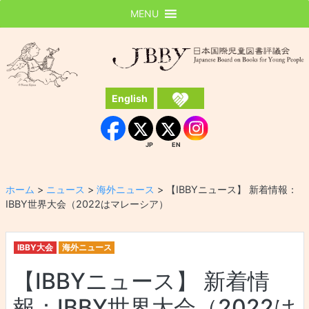
MENU
JBBY
日本国際児童図書評議会
English
Instagram
Facebook
JP
EN
JP
EN
ホーム
>
ニュース
>
海外ニュース
>
【IBBYニュース】 新着情報：
IBBY世界大会（2022はマレーシア）
IBBY大会
海外ニュース
【IBBYニュース】 新着情
報：IBBY世界大会（2022は