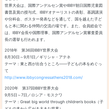
世界大会は、国際アンデルセン賞やIBBY朝日国際児童図
書普及賞の授与式、IBBYオナーリストの表彰、基調講演
や分科会、ポスター発表などを通して、国を越えた子ど
もと本に関わる仲間の交流の場です。また、会員総会で
は、IBBY会長や国際理事、国際アンデルセン賞審査委員
長の選挙も行われます。
2018年 第36回IBBY世界大会
8月30日～9月1日／ギリシャ・アテネ
テーマ：東と西が出合うところ――子どもの本をめぐっ
て
http://www.ibbycongressathens2018.com/
2020年 第37回IBBY世界大会
9月5日～7日／ロシア・モスクワ
テーマ：Great big world through children’s books（子
どもの本から広がる大きな世界）