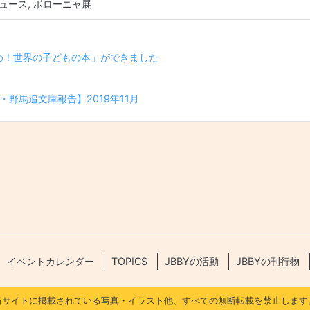
ュース
,
ボローニャ展
ゲーション
すめ！世界の子どもの本」ができました
野馬追文庫報告】2019年11月
イベントカレンダー
TOPICS
JBBYの活動
JBBYの刊行物
当サイトに掲載されている写真・イラスト他、すべての無断転載を禁止します