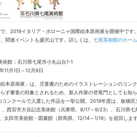
で、2019イタリア・ボローニャ国際絵本原画展を開催中です
ど、関連イベントも盛沢山です。詳しくは、
七尾美術館のホー
美術館：石川県七尾市小丸山台1-1
年11月1日～12月8日
際絵本原画展」は、児童書のためのイラストレーションのコン
わらず審査の対象とされるため、新人作家の登竜門としても知
年のコンクールで入選した作品を一挙公開。2019年度は、板橋
12）、西宮市大谷記念美術館（兵庫県、8/17～9/23）、石川県
/8）、太田市美術館・図書館（群馬県、12/14～1/19）を巡回し