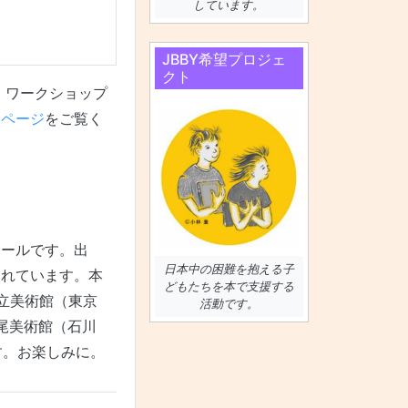
しています。
JBBY希望プロジェ
クト
。ワークショップ
ムページ
をご覧く
クールです。出
日本中の困難を抱える子
られています。本
どもたちを本で支援する
区立美術館（東京
活動です。
七尾美術館（石川
ます。お楽しみに。