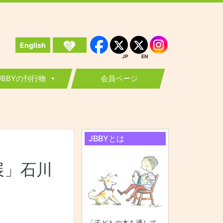
English
Instagram
Facebook
JP
EN
JP
EN
JBBYの刊行物
会員ページ
JBBYとは
展」石川
「子どもの本を通して