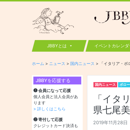
JBBY
日本国際児童図書評議会
JBBYとは
イベントカレンダ
ホーム
>
ニュース
>
国内ニュース
>
「イタリア・ボ
JBBYを応援する
国内ニュース
ボロー
❶ 会員になって応援
「イタ
個人会員と法人会員があ
ります
県七尾
> 詳しくはこちら
❷ 寄付して応援
2019年11月28日
クレジットカード決済も