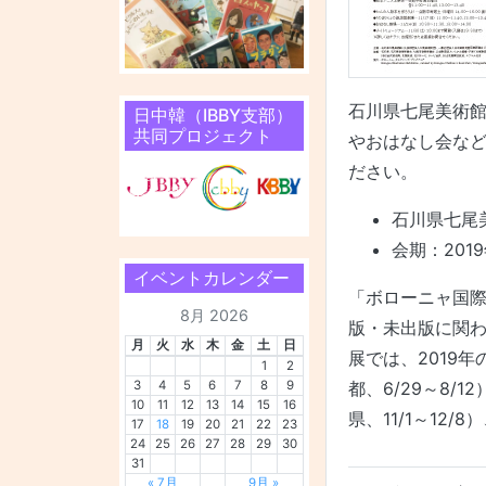
石川県七尾美術館
日中韓（IBBY支部）
共同プロジェクト
やおはなし会な
ださい。
石川県七尾
会期：2019
イベントカレンダー
「ボローニャ国
8月 2026
版・未出版に関
月
火
水
木
金
土
日
展では、2019
1
2
3
4
5
6
7
8
9
都、6/29～8/
10
11
12
13
14
15
16
県、11/1～12
17
18
19
20
21
22
23
24
25
26
27
28
29
30
31
« 7月
9月 »