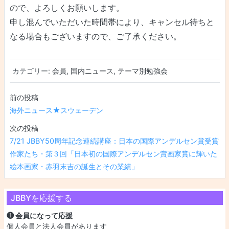
ので、よろしくお願いします。
申し混んでいただいた時間帯により、キャンセル待ちと
なる場合もございますので、ご了承ください。
カテゴリー:
会員
,
国内ニュース
,
テーマ別勉強会
投稿ナビゲーション
海外ニュース★スウェーデン
7/21 JBBY50周年記念連続講座：日本の国際アンデルセン賞受賞
作家たち・第３回「日本初の国際アンデルセン賞画家賞に輝いた
絵本画家・赤羽末吉の誕生とその業績」
JBBYを応援する
❶ 会員になって応援
個人会員と法人会員があります