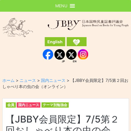
MENU
JBBY
日本国際児童図書評議会
English
Instagram
Facebook
JP
EN
JP
EN
ホーム
>
ニュース
>
国内ニュース
>
【JBBY会員限定】7/5第２回お
しゃべり本の虫の会（オンライン）
会員
国内ニュース
テーマ別勉強会
【JBBY会員限定】7/5第２
回おしゃべり本の虫の会