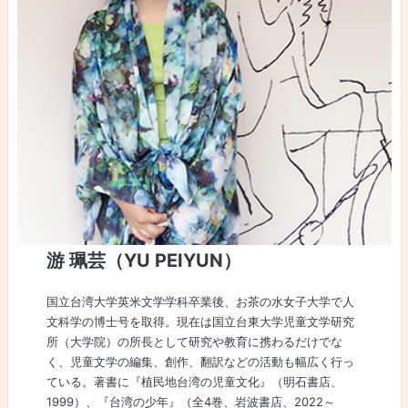
游 珮芸（YU PEIYUN）
国立台湾大学英米文学学科卒業後、お茶の水女子大学で人
文科学の博士号を取得。現在は国立台東大学児童文学研究
所（大学院）の所長として研究や教育に携わるだけでな
く、児童文学の編集、創作、翻訳などの活動も幅広く行っ
ている。著書に『植民地台湾の児童文化』（明石書店、
1999）、『台湾の少年』（全4巻、岩波書店、2022～