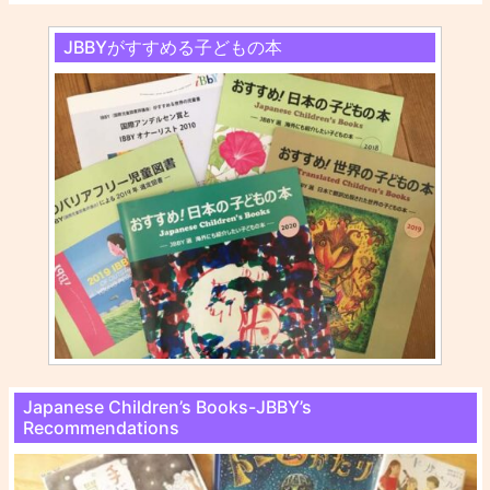
JBBYがすすめる子どもの本
Japanese Children’s Books-JBBY’s
Recommendations