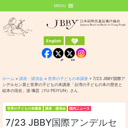
MENU
JBBY
日本国際児童図書評議会
English
Instagram
Facebook
JP
EN
JP
EN
ホーム
>
講座・講演会
>
世界の子どもの本講座
>
7/23 JBBY国際ア
ンデルセン賞と世界の子どもの本講座「台湾の子どもの本の歴史と
絵本の現在」游 珮芸（YU PEIYUN）さん
世界の子どもの本講座
講座・講演会
国内ニュース
7/23 JBBY国際アンデルセ