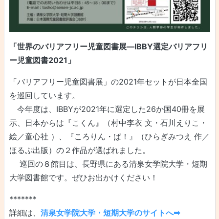
「世界のバリアフリー児童図書展―IBBY選定バリアフリ
ー児童図書2021」
「バリアフリー児童図書展」の2021年セットが日本全国
を巡回しています。
今年度は、IBBYが2021年に選定した26か国40冊を展
示、日本からは『こくん』（村中李衣 文・石川えりこ・
絵／童心社 ）、『ころりん・ぱ！』（ひらぎみつえ 作／
ほるぷ出版）の２作品が選ばれました。
巡回の８館目は、長野県にある清泉女学院大学・短期
大学図書館です。ぜひお出かけください！
*******
詳細は、
清泉女学院大学・短期大学のサイトへ➡