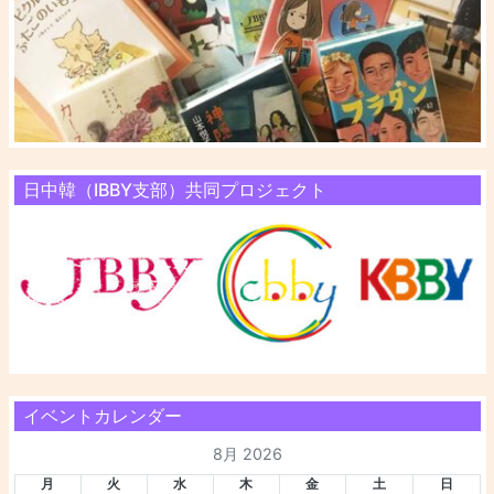
日中韓（IBBY支部）共同プロジェクト
イベントカレンダー
8月 2026
月
火
水
木
金
土
日