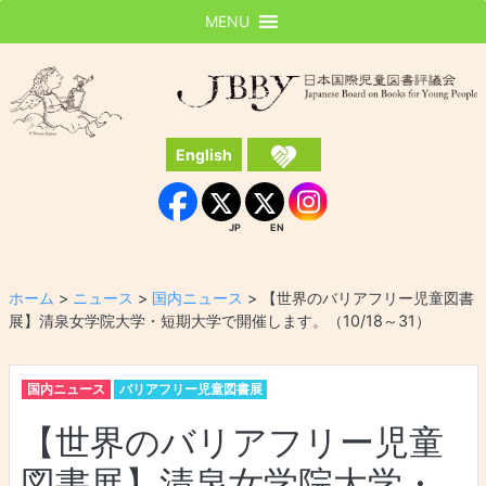
MENU
JBBY
日本国際児童図書評議会
English
Instagram
Facebook
JP
EN
JP
EN
ホーム
>
ニュース
>
国内ニュース
>
【世界のバリアフリー児童図書
展】清泉女学院大学・短期大学で開催します。（10/18～31）
国内ニュース
バリアフリー児童図書展
【世界のバリアフリー児童
図書展】清泉女学院大学・