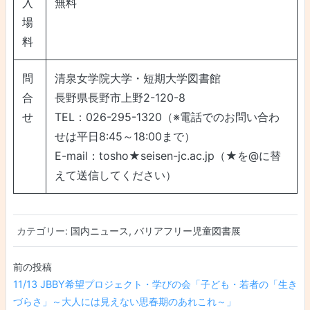
入
無料
場
料
問
清泉女学院大学・短期大学図書館
合
長野県長野市上野2-120-8
せ
TEL：026-295-1320（※電話でのお問い合わ
せは平日8:45～18:00まで）
E-mail：tosho★seisen-jc.ac.jp（★を@に替
えて送信してください）
カテゴリー:
国内ニュース
,
バリアフリー児童図書展
投稿ナビゲーション
11/13 JBBY希望プロジェクト・学びの会「子ども・若者の「生き
づらさ」～大人には見えない思春期のあれこれ～」