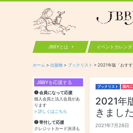
JBBY
日本国際児童図書評議会
JBBYとは
イベントカレンダ
ホーム
>
出版物
>
ブックリスト
>
2021年版「おす
JBBYを応援する
ブックリスト
国内ニ
❶ 会員になって応援
2021
個人会員と法人会員があ
ります
きまし
> 詳しくはこちら
❷ 寄付して応援
2021年7月28日
クレジットカード決済も