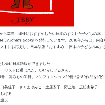
15年から毎年、海外におすすめしたい日本のすぐれた子どもの本、
e Children’s Books
を発行しています。2018年からは、内
ストにお応えし、日本語版「おすすめ！ 日本の子どもの本」
とあし先に日本語版ができました。
オナーリストに選ばれた、たむらしげるさん。
9冊、読みもの31冊、ノンフィクション29冊の計89作品を紹
坂口美佳子 さくまゆみこ 土居安子 野上暁 広松由希子
らしげる
澤設夫