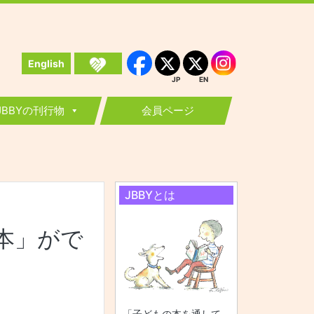
English
Instagram
Facebook
JP
EN
JP
EN
JBBYの刊行物
会員ページ
JBBYとは
本」がで
「子どもの本を通して