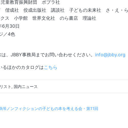
本児童教育振興財団 ポプラ社
店 偕成社 佼成出版社 講談社 子どもの未来社 さ・え・
 小学館 世界文化社 のら書店 理論社
年6月30日
ジ／4色
方は、JBBY事務局までお問い合わせください。
info@jbby.org
ているほかのカタログは
こちら
リスト
,
国内ニュース
ゲーション
9/6ノンフィクションの子どもの本を考える会・第11回