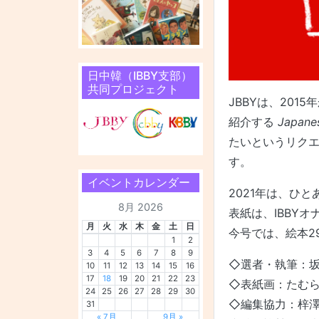
日中韓（IBBY支部）
共同プロジェクト
JBBYは、20
紹介する
Japanes
たいというリクエ
す。
イベントカレンダー
2021年は、ひ
8月 2026
表紙は、IBBY
月
火
水
木
金
土
日
今号では、絵本2
1
2
3
4
5
6
7
8
9
◇選者・執筆：
10
11
12
13
14
15
16
17
18
19
20
21
22
23
◇表紙画：たむ
24
25
26
27
28
29
30
◇編集協力：梓
31
« 7月
9月 »