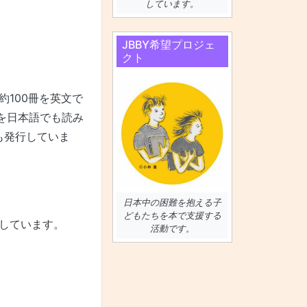
しています。
JBBY希望プロジェ
クト
約100冊を英文で
容を日本語でも読み
も発行していま
日本中の困難を抱える子
どもたちを本で支援する
介しています。
活動です。