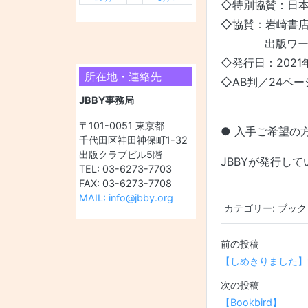
◇特別協賛：日
◇協賛：岩崎書
出版ワークス
◇発行日：2021
所在地・連絡先
◇AB判／24ペー
JBBY事務局
〒101-0051 東京都
● 入手ご希望の
千代田区神田神保町1-32
出版クラブビル5階
JBBYが発行し
TEL: 03-6273-7703
FAX: 03-6273-7708
MAIL: info@jbby.org
カテゴリー:
ブック
投稿ナビ
【しめきりました】
【Bookbird】