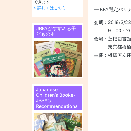
できます
> 詳しくはこちら
―IBBY選定バリ
会期：2019/3/
JBBYがすすめる子
9：00～20
どもの本
会場：蓮根図書
東京都板橋区蓮
主催：板橋区立
Japanese
Children’s Books-
JBBY’s
Recommendations