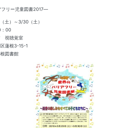
アフリー児童図書2017―
23（土）～3/30（土）
：00
館 視聴覚室
根3-15-1
蓮根図書館