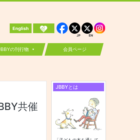
English
Instagram
Facebook
JP
EN
JP
EN
JBBYの刊行物
会員ページ
JBBYとは
BY共催
「子どもの本を通して