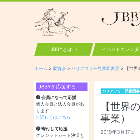
JBBY
日本国際児童図書評議会
JBBYとは
イベントカレンダ
ホーム
>
展覧会
>
バリアフリー児童図書展
>
【世界
JBBYを応援する
バリアフリー児童図書
❶ 会員になって応援
【世界の
個人会員と法人会員があ
ります
事業）
> 詳しくはこちら
❷ 寄付して応援
2019年3月17日
クレジットカード決済も