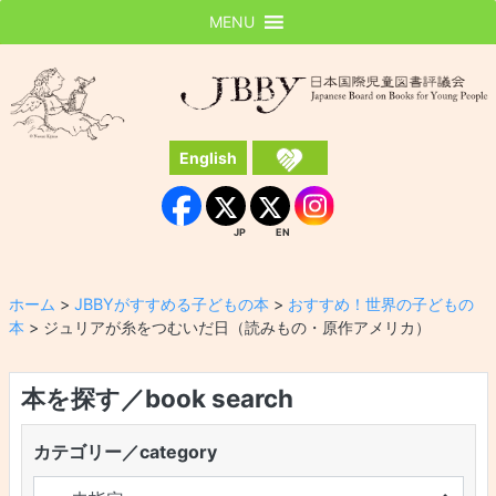
MENU
JBBY
日本国際児童図書評議会
English
Instagram
Facebook
JP
EN
JP
EN
ホーム
>
JBBYがすすめる子どもの本
>
おすすめ！世界の子どもの
本
>
ジュリアが糸をつむいだ日（読みもの・原作アメリカ）
本を探す／book search
カテゴリー／category