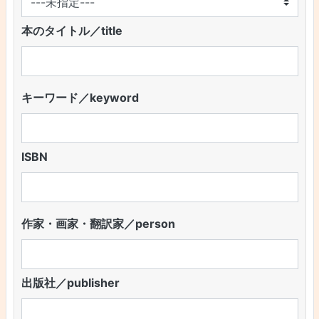
本のタイトル／title
キーワード／keyword
ISBN
作家・画家・翻訳家／person
出版社／publisher