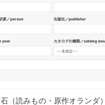
家／person
出版社／publisher
 year
カタログの種類／catalog iss
の石（読みもの・原作オランダ