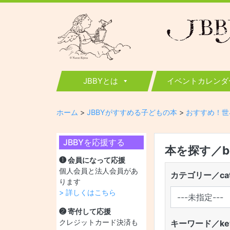
JBBY
日本国際児童図書評議会
JBBYとは
イベントカレンダ
ホーム
>
JBBYがすすめる子どもの本
>
おすすめ！世
JBBYを応援する
本を探す／boo
❶ 会員になって応援
個人会員と法人会員があ
カテゴリー／cat
ります
> 詳しくはこちら
❷ 寄付して応援
クレジットカード決済も
キーワード／key