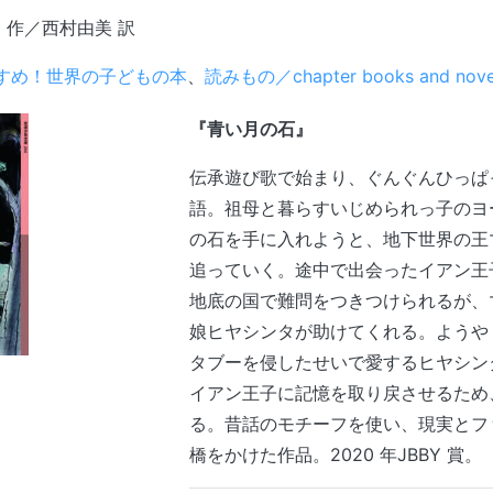
 作／西村由美 訳
すめ！世界の子どもの本
、
読みもの／chapter books and nove
『青い月の石』
伝承遊び歌で始まり、ぐんぐんひっぱ
語。祖母と暮らすいじめられっ子のヨ
の石を手に入れようと、地下世界の王
追っていく。途中で出会ったイアン王
地底の国で難問をつきつけられるが、
娘ヒヤシンタが助けてくれる。ようや
タブーを侵したせいで愛するヒヤシン
イアン王子に記憶を取り戻させるため
る。昔話のモチーフを使い、現実とフ
橋をかけた作品。2020 年JBBY 賞