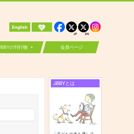
English
Instagram
Facebook
JP
EN
JP
EN
JBBYの刊行物
会員ページ
JBBYとは
「子どもの本を通して