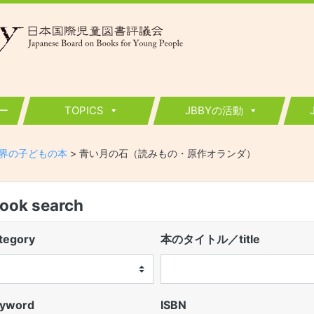
ー
TOPICS
JBBYの活動
界の子どもの本
>
青い月の石（読みもの・原作オランダ）
k search
egory
本のタイトル／title
word
ISBN