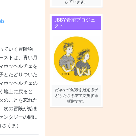
しています。
JBBY希望プロジェ
ls
クト
っていく冒険物
ーストは、青い月
マホッヘルチェを
子とたどりついた
マホッヘルチェの
日本中の困難を抱える子
く地上に戻ると、
どもたちを本で支援する
タのことを忘れた
活動です。
、次の冒険が始ま
ァンタジーの間に
。（さくま）