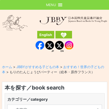
MENU
JBBY
日本国際児童図書評議会
English
Instagram
Facebook
JP
EN
JP
EN
ホーム
>
JBBYがすすめる子どもの本
>
おすすめ！世界の子どもの
本
>
もりのたんじょうびパーティー（絵本・原作フランス）
本を探す／book search
カテゴリー／category