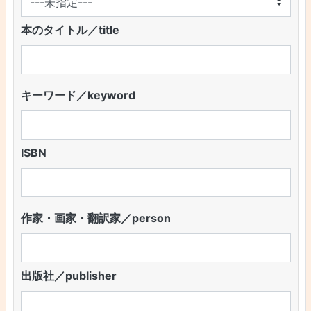
本のタイトル／title
キーワード／keyword
ISBN
作家・画家・翻訳家／person
出版社／publisher