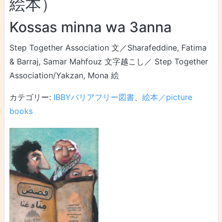
絵本）
Kossas minna wa 3anna
Step Together Association 文／Sharafeddine, Fatima
& Barraj, Samar Mahfouz 文字越こし／ Step Together
Association/Yakzan, Mona 絵
カテゴリー:
IBBYバリアフリー図書
、
絵本／picture
books