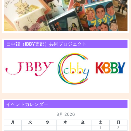
日中韓（IBBY支部）共同プロジェクト
イベントカレンダー
8月 2026
月
火
水
木
金
土
日
1
2