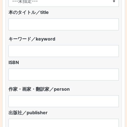
本のタイトル／title
キーワード／keyword
ISBN
作家・画家・翻訳家／person
出版社／publisher