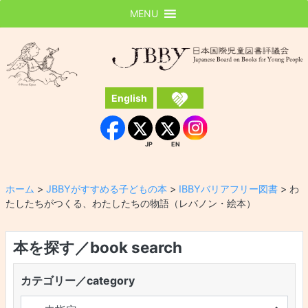
MENU
JBBY
日本国際児童図書評議会
English
Instagram
Facebook
JP
EN
JP
EN
ホーム
>
JBBYがすすめる子どもの本
>
IBBYバリアフリー図書
>
わ
たしたちがつくる、わたしたちの物語（レバノン・絵本）
本を探す／book search
カテゴリー／category