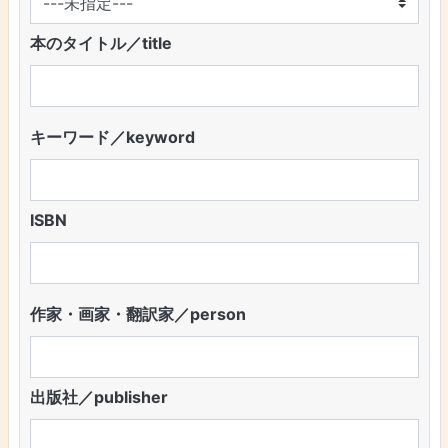
本のタイトル／title
キーワード／keyword
ISBN
作家・画家・翻訳家／person
出版社／publisher