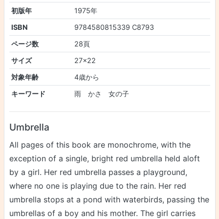
初版年
1975年
ISBN
9784580815339 C8793
ページ数
28頁
サイズ
27×22
対象年齢
4歳から
キーワード
雨 かさ 女の子
Umbrella
All pages of this book are monochrome, with the
exception of a single, bright red umbrella held aloft
by a girl. Her red umbrella passes a playground,
where no one is playing due to the rain. Her red
umbrella stops at a pond with waterbirds, passing the
umbrellas of a boy and his mother. The girl carries