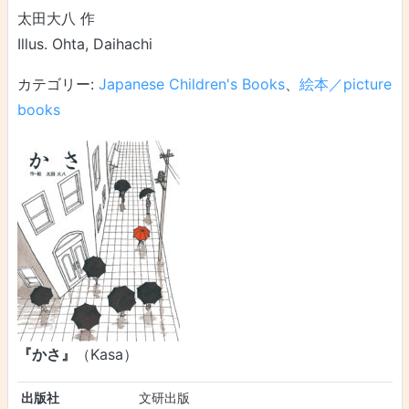
太田大八 作
Illus. Ohta, Daihachi
カテゴリー:
Japanese Children's Books
、
絵本／picture
books
『かさ』
（Kasa）
出版社
文研出版