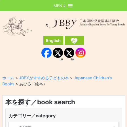
MENU
JBBY
日本国際児童図書評議会
English
Instagram
Facebook
JP
EN
JP
EN
ホーム
>
JBBYがすすめる子どもの本
>
Japanese Children's
Books
>
あひる（絵本）
本を探す／book search
カテゴリー／category