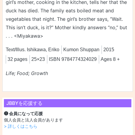
girl’s mother, cooking in the kitchen, tells her that the
duck has died. The family eats boiled meat and
vegetables that night. The girl’s brother says, “Wait.
This isn’t duck, is it?” Mother kindly answers “no,” but
. . . <Miyakawa>
Text/Illus. Ishikawa, Eriko
Kumon Shuppan
2015
32 pages
25×23
ISBN 9784774324029
Ages 8 +
Life; Food; Growth
JBBYを応援する
❶ 会員になって応援
個人会員と法人会員があります
> 詳しくはこちら