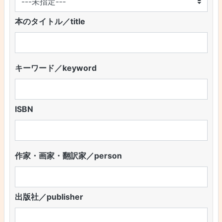
本のタイトル／title
キーワード／keyword
ISBN
作家・画家・翻訳家／person
出版社／publisher