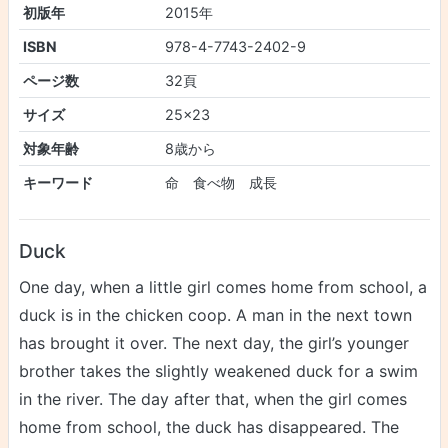
初版年
2015年
ISBN
978-4-7743-2402-9
ページ数
32頁
サイズ
25×23
対象年齢
8歳から
キーワード
命 食べ物 成長
Duck
One day, when a little girl comes home from school, a
duck is in the chicken coop. A man in the next town
has brought it over. The next day, the girl’s younger
brother takes the slightly weakened duck for a swim
in the river. The day after that, when the girl comes
home from school, the duck has disappeared. The