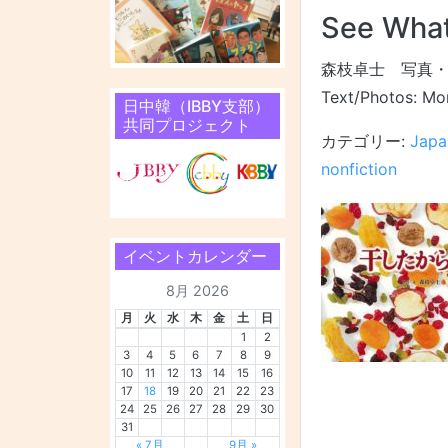
See What
森枝卓士 写真
Text/Photos: Mor
日中韓（IBBY支部）
共同プロジェクト
カテゴリー:
Japa
nonfiction
イベントカレンダー
8月 2026
月
火
水
木
金
土
日
1
2
3
4
5
6
7
8
9
10
11
12
13
14
15
16
17
18
19
20
21
22
23
24
25
26
27
28
29
30
31
« 7月
9月 »