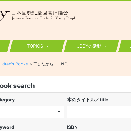
ー
TOPICS
JBBYの活動
ildren's Books
>
干したから…（NF）
k search
egory
本のタイトル／title
word
ISBN