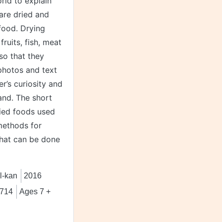
rld to explain
are dried and
food. Drying
ruits, fish, meat
so that they
photos and text
r’s curiosity and
and. The short
ied foods used
methods for
that can be done
l-kan
2016
714
Ages 7 +