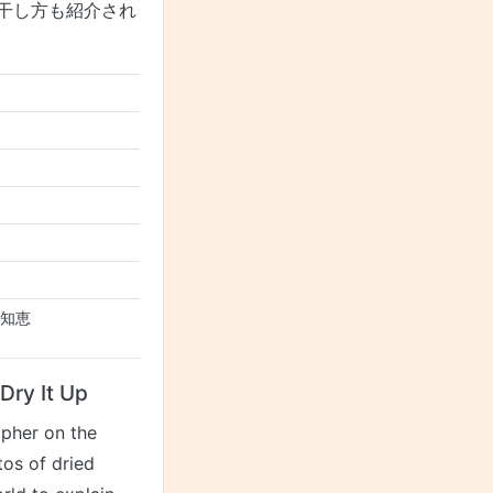
干し方も紹介され
 知恵
ry It Up
apher on the
os of dried