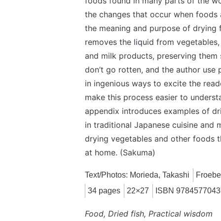
foods found in many parts of the wo
the changes that occur when foods 
the meaning and purpose of drying 
removes the liquid from vegetables, f
and milk products, preserving them 
don’t go rotten, and the author use 
in ingenious ways to excite the reade
make this process easier to underst
appendix introduces examples of dr
in traditional Japanese cuisine and 
drying vegetables and other foods 
at home. (Sakuma)
Text/Photos: Morieda, Takashi
Froebe
34 pages
22×27
ISBN 9784577043
Food, Dried fish, Practical wisdom