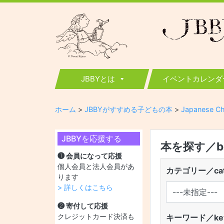
JBBY
日本国際児童図書評議会
JBBYとは
イベントカレンダ
ホーム
>
JBBYがすすめる子どもの本
>
Japanese Ch
JBBYを応援する
本を探す／boo
❶ 会員になって応援
個人会員と法人会員があ
カテゴリー／cat
ります
> 詳しくはこちら
❷ 寄付して応援
クレジットカード決済も
キーワード／key