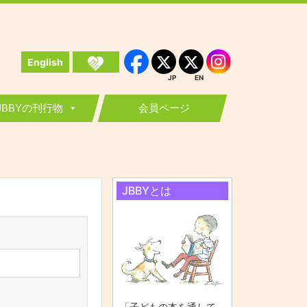
English
Instagram
Facebook
JP
EN
JP
EN
JBBYの刊行物
会員ページ
JBBYとは
「子どもの本を通して