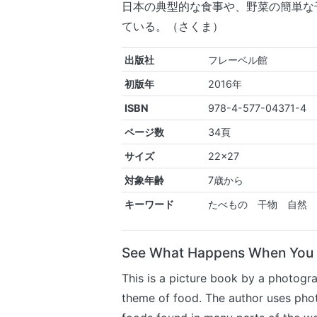
日本の典型的な食事や、野菜の簡単な
ている。（さくま）
出版社
フレーベル館
初版年
2016年
ISBN
978-4-577-04371-4
ページ数
34頁
サイズ
22×27
対象年齢
7歳から
キーワード
たべもの 干物 自然
See What Happens When You D
This is a picture book by a photogr
theme of food. The author uses phot