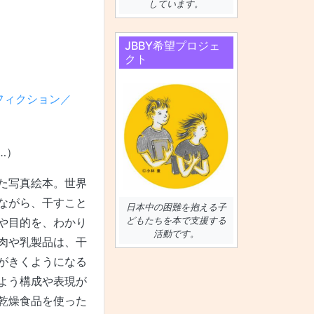
しています。
JBBY希望プロジェ
クト
フィクション／
a…）
た写真絵本。世界
ながら、干すこと
日本中の困難を抱える子
どもたちを本で支援する
や目的を、わかり
活動です。
肉や乳製品は、干
がきくようになる
よう構成や表現が
乾燥食品を使った