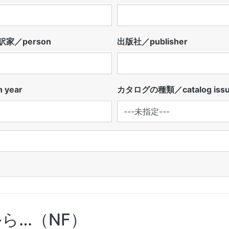
家／person
出版社／publisher
 year
カタログの種類／catalog iss
ら…（NF）