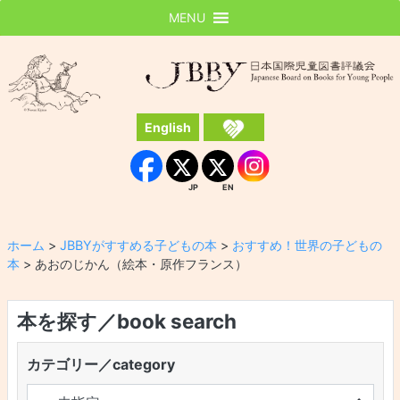
MENU
JBBY
日本国際児童図書評議会
English
Instagram
Facebook
JP
EN
JP
EN
ホーム
>
JBBYがすすめる子どもの本
>
おすすめ！世界の子どもの
本
>
あおのじかん（絵本・原作フランス）
本を探す／book search
カテゴリー／category