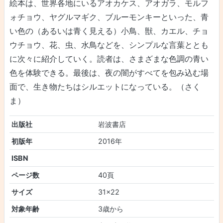
絵本は、世界各地にいるアオカケス、アオガラ、モルフ
ォチョウ、ヤグルマギク、ブルーモンキーといった、青
い色の（あるいは青く見える）小鳥、獣、カエル、チョ
ウチョウ、花、虫、水鳥などを、シンプルな言葉ととも
に次々に紹介していく。読者は、さまざまな色調の青い
色を体験できる。最後は、夜の闇がすべてを包み込む場
面で、生き物たちはシルエットになっている。（さく
ま）
出版社
岩波書店
初版年
2016年
ISBN
ページ数
40頁
サイズ
31×22
対象年齢
3歳から