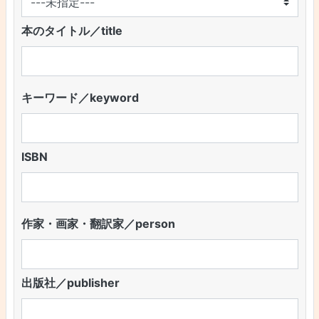
本のタイトル／title
キーワード／keyword
ISBN
作家・画家・翻訳家／person
出版社／publisher