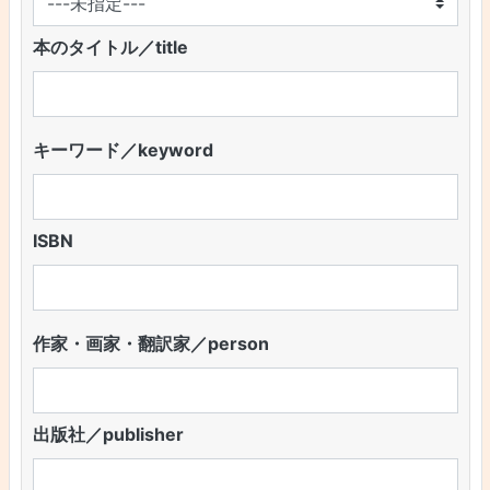
本のタイトル／title
キーワード／keyword
ISBN
作家・画家・翻訳家／person
出版社／publisher