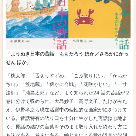
『
よりぬき日本の昔話 ももたろう ほか／さるかにかっ
せん ほか
』
「桃太郎」「舌切りすずめ」「こぶ取りじい」「かちか
ち山」「笠地蔵」「猿かに合戦」「花咲かじい」「一寸
法師」「浦島太郎」など、よく知られた24 話の昔話が２
巻に分けて収められ、大島妙子、高野文子、たけがみた
え、伊野孝之ら現在活躍中の個性的な画家が絵をつけて
いる。昔話特有の語り口を十分に生かした再話は心地よ
く、原話の結びの言葉をそのまま取り入れた終わり方に
も味がある。巻末にある、絵と文による昔の道具の説明