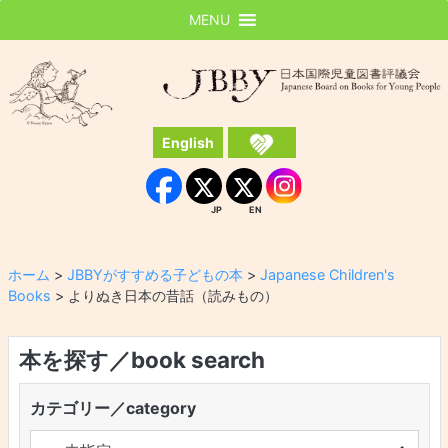
MENU
JBBY
日本国際児童図書評議会
English
Instagram
Facebook
JP
EN
JP
EN
ホーム
>
JBBYがすすめる子どもの本
>
Japanese Children's
Books
>
よりぬき日本の昔話（読みもの）
本を探す／book search
カテゴリー／category