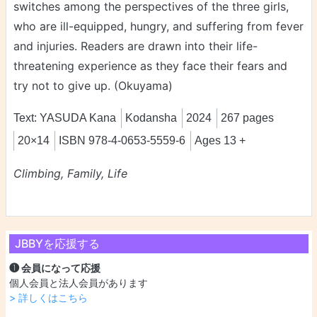
switches among the perspectives of the three girls,
who are ill-equipped, hungry, and suffering from fever
and injuries. Readers are drawn into their life-
threatening experience as they face their fears and
try not to give up. (Okuyama)
Text: YASUDA Kana
Kodansha
2024
267 pages
20×14
ISBN 978-4-0653-5559-6
Ages 13 +
Climbing, Family, Life
JBBYを応援する
❶ 会員になって応援
個人会員と法人会員があります
> 詳しくはこちら