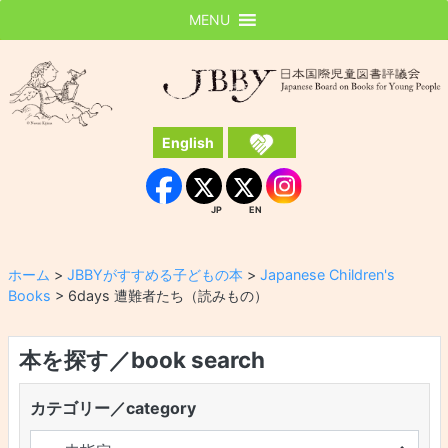
MENU
JBBY
日本国際児童図書評議会
English
Instagram
Facebook
JP
EN
JP
EN
ホーム
>
JBBYがすすめる子どもの本
>
Japanese Children's
Books
>
6days 遭難者たち（読みもの）
本を探す／book search
カテゴリー／category