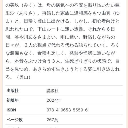
の美玖（みく）は、母の病気への不安を振り払いたい亜
里沙（ありさ）、再婚した家族に違和感をもつ由真（ゆ
ま）と、日帰り登山に出かける。しかし、初心者向けと
思われた山で、下山ルートに迷い遭難。それから６日
間、谷や川辺をさまよい、雨に遭い、野宿しながらの
日々が、３人の視点で代わる代わる語られていく。ろく
な装備もなく、食糧も乏しく、発熱や怪我に遭いなが
ら、本音をぶつけ合う３人。生死ぎりぎりの状態で、自
己を見つめ、あきらめず生きようとする姿に引き込まれ
る。（奥山）
出版社
講談社
初版年
2024年
ISBN
978-4-0653-5559-6
ページ数
267頁