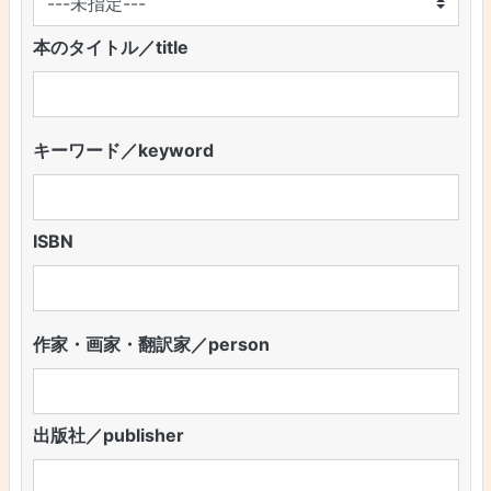
本のタイトル／title
キーワード／keyword
ISBN
作家・画家・翻訳家／person
出版社／publisher