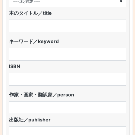
本のタイトル／title
キーワード／keyword
ISBN
作家・画家・翻訳家／person
出版社／publisher