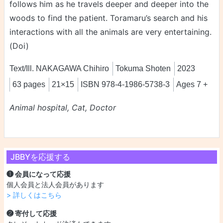
follows him as he travels deeper and deeper into the
woods to find the patient. Toramaru’s search and his
interactions with all the animals are very entertaining.
(Doi)
Text/Ill. NAKAGAWA Chihiro
Tokuma Shoten
2023
63 pages
21×15
ISBN 978-4-1986-5738-3
Ages 7 +
Animal hospital, Cat, Doctor
JBBYを応援する
❶ 会員になって応援
個人会員と法人会員があります
> 詳しくはこちら
❷ 寄付して応援