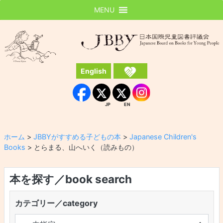
MENU
JBBY
日本国際児童図書評議会
English
Instagram
Facebook
JP
EN
JP
EN
ホーム
>
JBBYがすすめる子どもの本
>
Japanese Children's
Books
>
とらまる、山へいく（読みもの）
本を探す／book search
カテゴリー／category