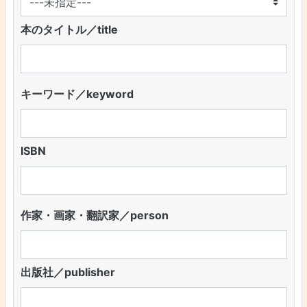
本のタイトル／title
キーワード／keyword
ISBN
作家・画家・翻訳家／person
出版社／publisher