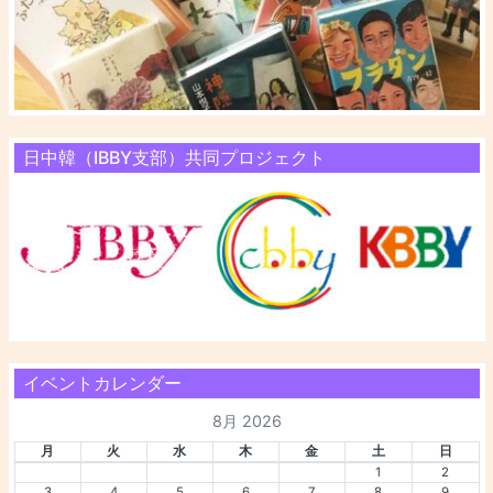
日中韓（IBBY支部）共同プロジェクト
イベントカレンダー
8月 2026
月
火
水
木
金
土
日
1
2
3
4
5
6
7
8
9