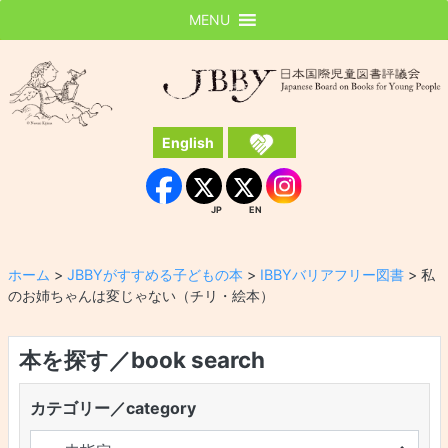
MENU
JBBY
日本国際児童図書評議会
English
Instagram
Facebook
JP
EN
JP
EN
ホーム
>
JBBYがすすめる子どもの本
>
IBBYバリアフリー図書
>
私
のお姉ちゃんは変じゃない（チリ・絵本）
本を探す／book search
カテゴリー／category