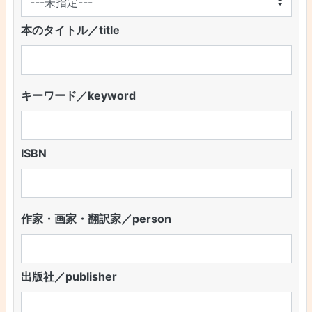
本のタイトル／title
キーワード／keyword
ISBN
作家・画家・翻訳家／person
出版社／publisher