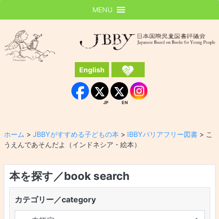
MENU
JBBY
日本国際児童図書評議会
English
Instagram
Facebook
JP
EN
JP
EN
ホーム
>
JBBYがすすめる子どもの本
>
IBBYバリアフリー図書
>
こ
うえんであそんだよ（インドネシア・絵本）
本を探す／book search
カテゴリー／category