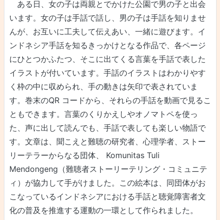
ある日、女の子は両親とでかけた公園で男の子と出会
います。女の子は手話で話し、男の子は手話を知りませ
んが、お互いに工夫して伝えあい、一緒に遊びます。イ
ンドネシア手話を知るきっかけとなる作品で、各ページ
にひとつかふたつ、そこに出てくる言葉を手話で表した
イラストが付いています。手話のイラストはわかりやす
く枠の中に収められ、手の動きは矢印で表されていま
す。巻末のQR コードから、それらの手話を動画で見るこ
ともできます。言葉のくりかえしやオノマトペを使っ
た、声に出して読んでも、手話で表しても楽しい物語で
す。文章は、聞こえと難聴の研究者、心理学者、ストー
リーテラーからなる団体、 Komunitas Tuli
Mendongeng（難聴者ストーリーテリング・コミュニテ
ィ）が協力して手がけました。この絵本は、同団体がお
こなっているインドネシアにおける手話と聴覚障害者文
化の普及を推進する運動の一環として作られました。