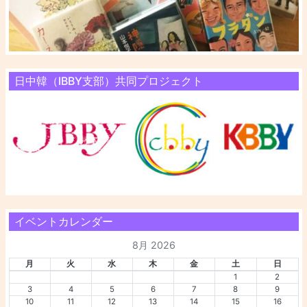
日中韓（IBBY支部）共同プロジェクト
イベントカレンダー
8月 2026
月
火
水
木
金
土
日
1
2
3
4
5
6
7
8
9
10
11
12
13
14
15
16