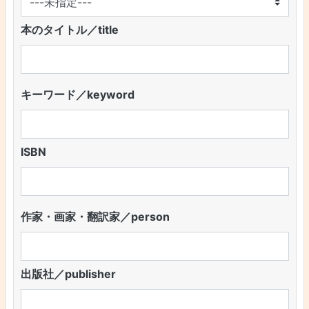
本のタイトル／title
キーワード／keyword
ISBN
作家・画家・翻訳家／person
出版社／publisher