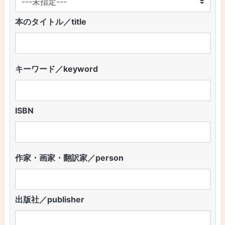
本のタイトル／title
キーワード／keyword
ISBN
作家・画家・翻訳家／person
出版社／publisher