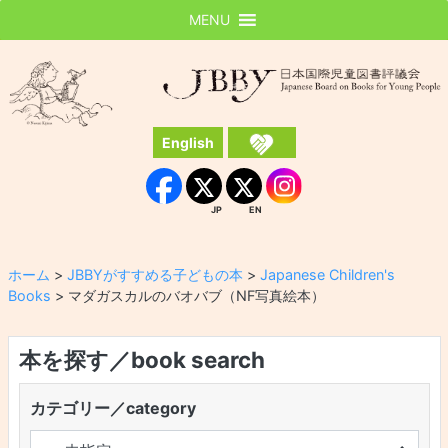
MENU
JBBY
日本国際児童図書評議会
English
Instagram
Facebook
JP
EN
JP
EN
ホーム
>
JBBYがすすめる子どもの本
>
Japanese Children's
Books
>
マダガスカルのバオバブ（NF写真絵本）
本を探す／book search
カテゴリー／category