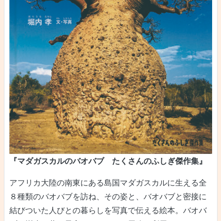
『マダガスカルのバオバブ たくさんのふしぎ傑作集』
アフリカ大陸の南東にある島国マダガスカルに生える全
８種類のバオバブを訪ね、その姿と、バオバブと密接に
結びついた人びとの暮らしを写真で伝える絵本。バオバ