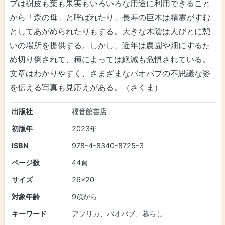
ブは樹皮も葉も果実もいろいろな用途に利用できること
から「森の母」と呼ばれたり、長寿の巨木は精霊がすむ
としてあがめられたりもする。大きな木陰は人びとに憩
いの場所を提供する。しかし、近年は農園や畑にするた
め切り倒されて、種によっては絶滅も危惧されている。
文章はわかりやすく、さまざまなバオバブの不思議な姿
を伝える写真も見応えがある。（さくま）
出版社
福音館書店
初版年
2023年
ISBN
978-4-8340-8725-3
ページ数
44頁
サイズ
26×20
対象年齢
9歳から
キーワード
アフリカ、バオバブ、暮らし