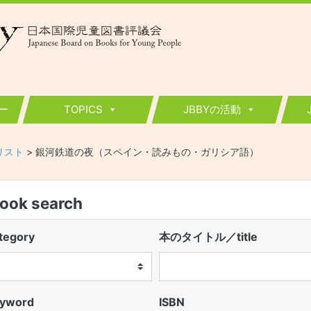
ー
TOPICS
JBBYの活動
ーリスト
>
銀河鉄道の夜（スペイン・読みもの・ガリシア語）
k search
egory
本のタイトル／title
word
ISBN