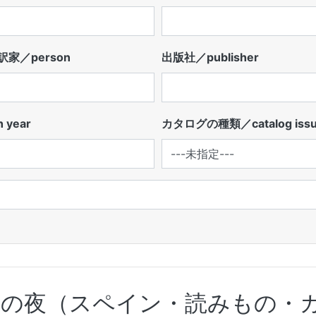
家／person
出版社／publisher
 year
カタログの種類／catalog iss
道の夜（スペイン・読みもの・