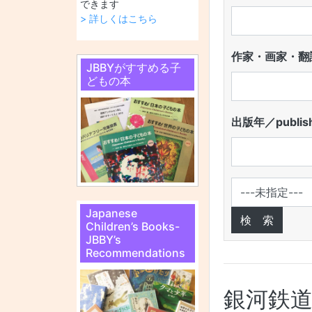
できます
> 詳しくはこちら
作家・画家・翻訳
JBBYがすすめる子
どもの本
出版年／publish
Japanese
Children’s Books-
JBBY’s
Recommendations
銀河鉄