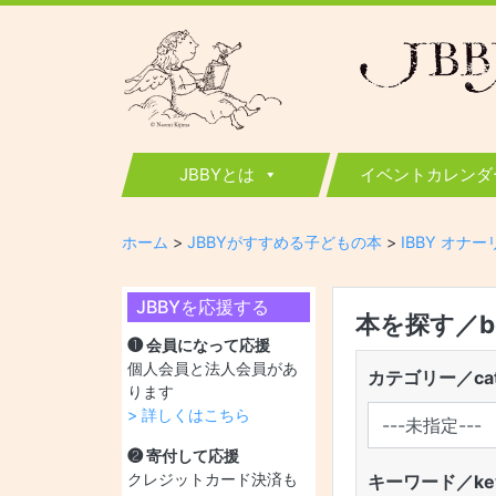
JBBY
日本国際児童図書評議会
JBBYとは
イベントカレンダ
ホーム
>
JBBYがすすめる子どもの本
>
IBBY オナ
JBBYを応援する
本を探す／boo
❶ 会員になって応援
個人会員と法人会員があ
カテゴリー／cat
ります
> 詳しくはこちら
❷ 寄付して応援
クレジットカード決済も
キーワード／key