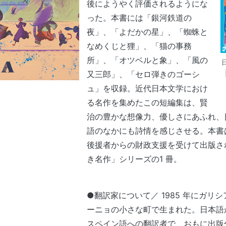
後にようやく評価されるようにな
った。本書には「銀河鉄道の
夜」、「よだかの星」、「蜘蛛と
なめくじと狸」、「猫の事務
所」、「オツベルと象」、「風の
又三郎」、「セロ弾きのゴーシ
ュ」を収録。近代日本文学におけ
る名作を集めたこの短編集は、賢
治の豊かな想像力、優しさにあふれ、
語のなかにも詩情を感じさせる。本書は
後援者からの財政支援を受けて出版さ
き名作」シリーズの1 冊。
●翻訳家について／ 1985 年にガリ
ーニョの小さな町で生まれた。日本語
スペイン語への翻訳者で、おもに出版