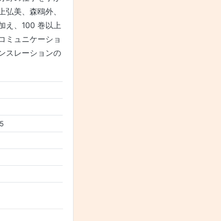
上弘美、森鴎外、
え、100 巻以上
コミュニケーショ
ンスレーションの
-5