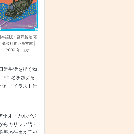
日本語版：宮沢賢治 著
| 講談社青い鳥文庫 |
2009 年 ほか
日常生活を描く物
60 名を超える
れた「イラスト付
シア州オ・カルバジ
からガリシア語・
分野の仕事を手が