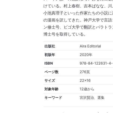
けている。村上春樹、吉本ばなな、川
小池真理子といった作家たちの小説に加
の漫画を訳してきた。神戸大学で言語
ン修士号、ビゴ大学で翻訳とパラトラ
博士号を取得している。
出版社
Aira Editorial
初版年
2020年
ISBN
978-84-122631-4
ページ数
276頁
サイズ
22x16
対象年齢
12歳から
キーワード
宮沢賢治、選集