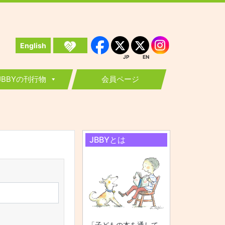
English
Instagram
Facebook
JP
EN
JP
EN
JBBYの刊行物
会員ページ
JBBYとは
「子どもの本を通して