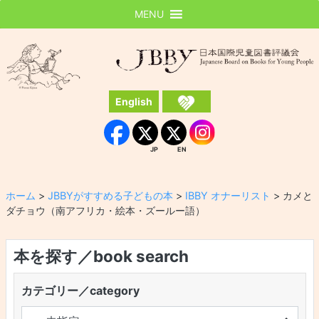
MENU
JBBY
日本国際児童図書評議会
English
Instagram
Facebook
JP
EN
JP
EN
ホーム
>
JBBYがすすめる子どもの本
>
IBBY オナーリスト
>
カメと
ダチョウ（南アフリカ・絵本・ズールー語）
本を探す／book search
カテゴリー／category