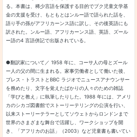
る。本書は、稀少言語を保護する目的でプク児童文学基
金の支援を受け、もともとはンルー語で語られた話を、
語り手の孫がアフリカーンス語に訳し、その後英語にも
訳された。ンルー語、アフリカーンス語、英語、ズール
ー語の4 言語併記で出版されている。
●翻訳家について／ 1958 年に、コーサ人の母とズール
ー人の父の間に生まれる。家事労働者として働いた後、
プレス・トラストとBBC ラジオでニュースアナウンサー
を務めたり、文字を覚えたばかりの人々のための雑誌
「学びと教え」に執筆したりした。1988 年には、アメリ
カのシカゴ図書館でストーリーテリングの公演を行い、
以来ストーリーテラーとしてソウェトからロンドンまで
世界のさまざまな舞台で活躍し、ワークショップを開
き、「アフリカのお話」（2003）など児童書も書いてい