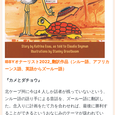
IBBYオナーリスト2022_翻訳作品（ンルー語、アフリカ
ーンス語、英語からズールー語）
『カメとダチョウ』
北ケープ州に今は4 人しか話者が残っていないという、
ンルー語の語り手による昔話を、ズールー語に翻訳し
た。念入りに計画をたて力を合わせれば、最後に勝利す
ることができるというおなじみのテーマが扱われてい