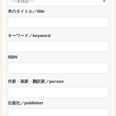
本のタイトル／title
キーワード／keyword
ISBN
作家・画家・翻訳家／person
出版社／publisher