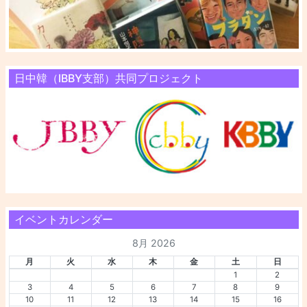
日中韓（IBBY支部）共同プロジェクト
イベントカレンダー
8月 2026
月
火
水
木
金
土
日
1
2
3
4
5
6
7
8
9
10
11
12
13
14
15
16