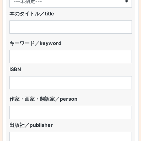
本のタイトル／title
キーワード／keyword
ISBN
作家・画家・翻訳家／person
出版社／publisher