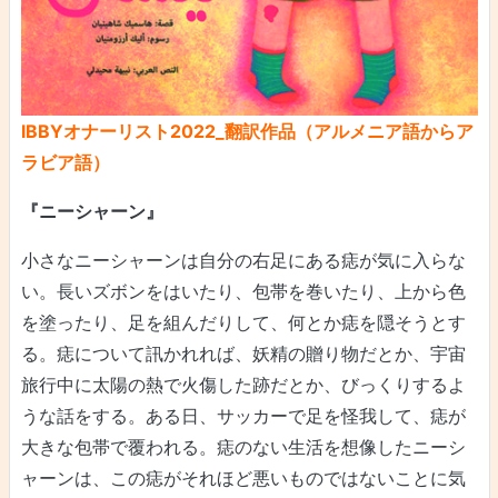
IBBYオナーリスト2022_翻訳作品（アルメニア語からア
ラビア語）
『ニーシャーン』
小さなニーシャーンは自分の右足にある痣が気に入らな
い。長いズボンをはいたり、包帯を巻いたり、上から色
を塗ったり、足を組んだりして、何とか痣を隠そうとす
る。痣について訊かれれば、妖精の贈り物だとか、宇宙
旅行中に太陽の熱で火傷した跡だとか、びっくりするよ
うな話をする。ある日、サッカーで足を怪我して、痣が
大きな包帯で覆われる。痣のない生活を想像したニーシ
ャーンは、この痣がそれほど悪いものではないことに気