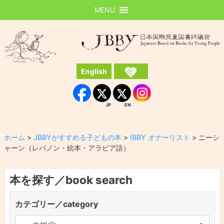
MENU
JBBY
日本国際児童図書評議会
English
Instagram
Facebook
JP
EN
JP
EN
ホーム
>
JBBYがすすめる子どもの本
>
IBBY オナーリスト
>
ニーシ
ャーン（レバノン・絵本・アラビア語）
本を探す／book search
カテゴリー／category