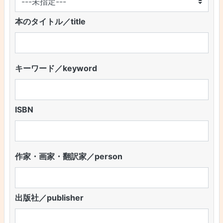
本のタイトル／title
キーワード／keyword
ISBN
作家・画家・翻訳家／person
出版社／publisher