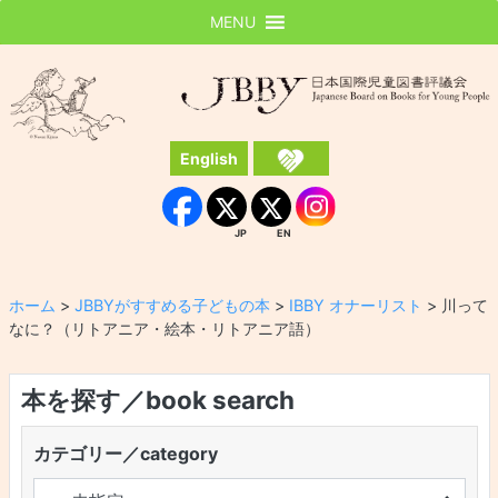
MENU
JBBY
日本国際児童図書評議会
English
Instagram
Facebook
JP
EN
JP
EN
ホーム
>
JBBYがすすめる子どもの本
>
IBBY オナーリスト
>
川って
なに？（リトアニア・絵本・リトアニア語）
本を探す／book search
カテゴリー／category