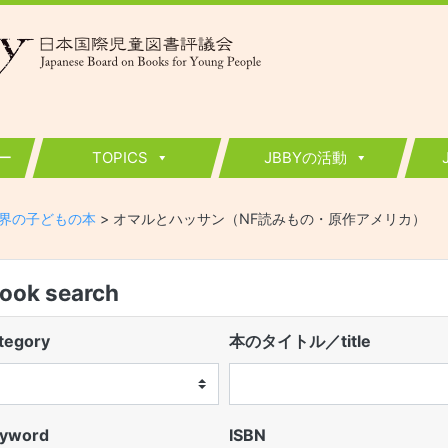
ー
TOPICS
JBBYの活動
界の子どもの本
>
オマルとハッサン（NF読みもの・原作アメリカ）
k search
egory
本のタイトル／title
word
ISBN