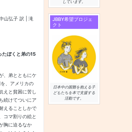
しています。
山弘子 訳 | 滝
JBBY希望プロジェ
クト
たぼくと弟の15
が、弟とともにケ
間を、アメリカの
日本中の困難を抱える子
飢えと貧困に苦し
どもたちを本で支援する
活動です。
ち続けてついにア
耐えることしかで
、コマ割りの絵と
が胸に迫るなか