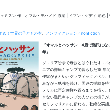
スン 作 | オマル・モハメド 原案 | イマン・ゲディ 彩色 | 中
すめ！世界の子どもの本
、
ノンフィクション／nonfiction
『オマルとハッサン 4歳で難民になっ
年』
ソマリア紛争で母親とはぐれたオマル
ニアの難民キャンプで暮らした15 年
作家がまとめたグラフィックノベル。
みながら勉強を続け、国連の援助を待
メリカに再定住権を得るまでを描く。
きない難民キャンプの人びとの様子が
セリフでリアルに伝わる。壮絶な実話