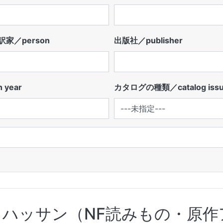
家／person
出版社／publisher
 year
カタログの種類／catalog iss
ハッサン（NF読みもの・原作