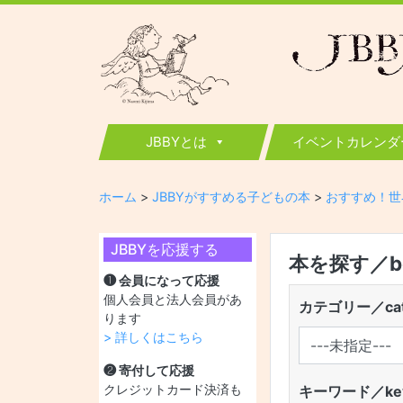
JBBY
日本国際児童図書評議会
JBBYとは
イベントカレンダ
ホーム
>
JBBYがすすめる子どもの本
>
おすすめ！世
JBBYを応援する
本を探す／boo
❶ 会員になって応援
個人会員と法人会員があ
カテゴリー／cat
ります
> 詳しくはこちら
❷ 寄付して応援
クレジットカード決済も
キーワード／key