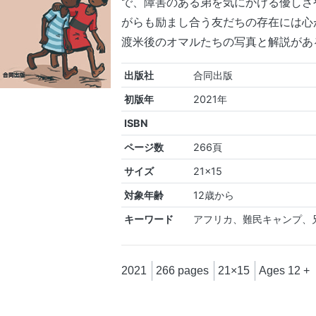
で、障害のある弟を気にかける優しさ
がらも励まし合う友だちの存在には心
渡米後のオマルたちの写真と解説があ
出版社
合同出版
初版年
2021年
ISBN
ページ数
266頁
サイズ
21×15
対象年齢
12歳から
キーワード
アフリカ、難民キャンプ、
2021
266 pages
21×15
Ages 12 +