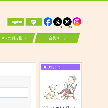
English
Instagram
Facebook
JP
EN
JP
EN
JBBYの刊行物
会員ページ
JBBYとは
「子どもの本を通して