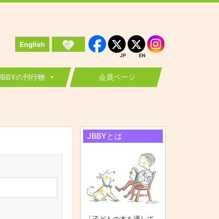
English
Instagram
Facebook
JP
EN
JP
EN
JBBYの刊行物
会員ページ
JBBYとは
「子どもの本を通して