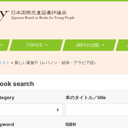
ー
TOPICS
JBBYの活動
ーリスト
>
新しい家族?!（レバノン・絵本・アラビア語）
k search
egory
本のタイトル／title
word
ISBN