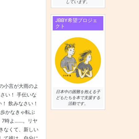
しています。
JBBY希望プロジェ
クト
の小言が大雨のよ
日本中の困難を抱える子
さい！ 手伝いな
どもたちを本で支援する
い！ 飲みなさい！
活動です。
り歩かなきゃ転ぶ
、7時よ……。リヤ
きなくて、新しい
して彼は、自分に