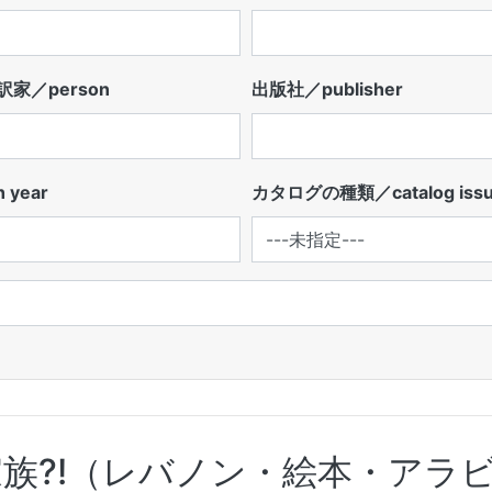
家／person
出版社／publisher
 year
カタログの種類／catalog iss
族?!（レバノン・絵本・アラ