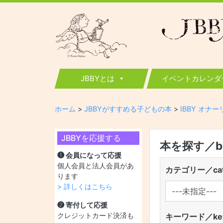
JBBY
日本国際児童図書評議会
JBBYとは
イベントカレンダ
ホーム
>
JBBYがすすめる子どもの本
>
IBBY オナ
JBBYを応援する
本を探す／boo
❶ 会員になって応援
個人会員と法人会員があ
カテゴリー／cat
ります
> 詳しくはこちら
❷ 寄付して応援
クレジットカード決済も
キーワード／key