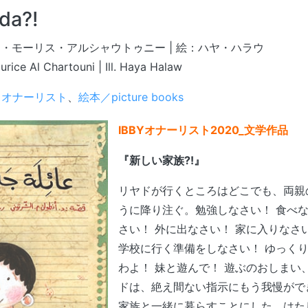
da?!
・モーリス・アルシャウトゥニー | 絵：ハヤ・ハラウ
urice Al Chartouni | Ill. Haya Halaw
Y オナーリスト
、
絵本／picture books
IBBYオナーリスト2020_文学作品
『新しい家族?!』
リヤドが行くところはどこでも、両親
うに降り注ぐ。勉強しなさい！ 食べな
さい！ 外に出なさい！ 家に入りなさ
学校に行く準備をしなさい！ ゆっく
わよ！ 妹と遊んで！ 遊ぶのおしまい
ドは、絶え間ない指示にもう我慢がで
家族と一緒に暮らすことにした。はた