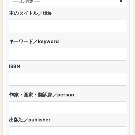
本のタイトル／title
キーワード／keyword
ISBN
作家・画家・翻訳家／person
出版社／publisher