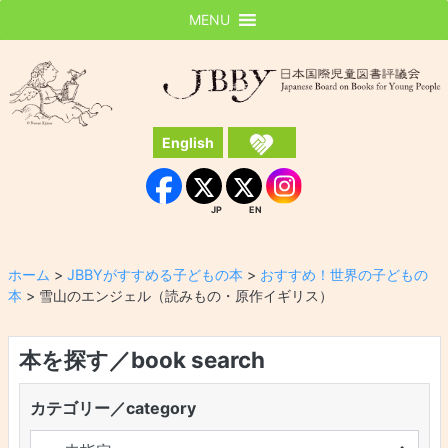
MENU
JBBY
日本国際児童図書評議会
English
Instagram
Facebook
JP
EN
JP
EN
ホーム
>
JBBYがすすめる子どもの本
>
おすすめ！世界の子どもの
本
>
雪山のエンジェル（読みもの・原作イギリス）
本を探す／book search
カテゴリー／category