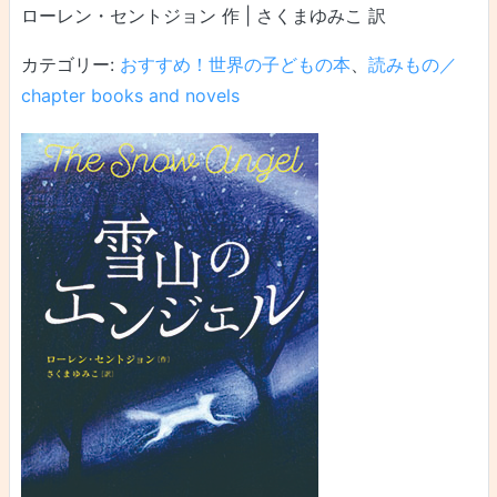
ローレン・セントジョン 作 | さくまゆみこ 訳
カテゴリー:
おすすめ！世界の子どもの本
、
読みもの／
chapter books and novels