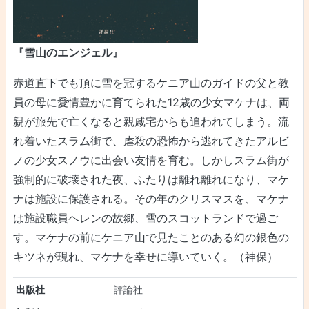
『雪山のエンジェル』
赤道直下でも頂に雪を冠するケニア山のガイドの父と教
員の母に愛情豊かに育てられた12歳の少女マケナは、両
親が旅先で亡くなると親戚宅からも追われてしまう。流
れ着いたスラム街で、虐殺の恐怖から逃れてきたアルビ
ノの少女スノウに出会い友情を育む。しかしスラム街が
強制的に破壊された夜、ふたりは離れ離れになり、マケ
ナは施設に保護される。その年のクリスマスを、マケナ
は施設職員ヘレンの故郷、雪のスコットランドで過ご
す。マケナの前にケニア山で見たことのある幻の銀色の
キツネが現れ、マケナを幸せに導いていく。（神保）
出版社
評論社