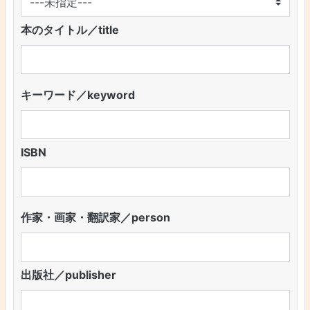
本のタイトル／title
キーワード／keyword
ISBN
作家・画家・翻訳家／person
出版社／publisher