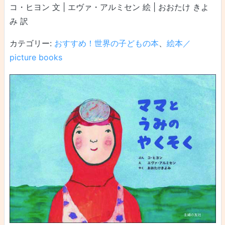
コ・ヒヨン 文 | エヴァ・アルミセン 絵 | おおたけ きよ
み 訳
カテゴリー:
おすすめ！世界の子どもの本
、
絵本／
picture books