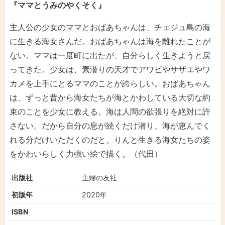
『ママとうみのやくそく』
主人公の少女のママとおばあちゃんは、チェジュ島の海
に生きる海女さんだ。おばあちゃんは海を離れたことが
ない。ママは一度町に出たが、自分らしく生きようと戻
ってきた。少女は、素潜りの天才でアワビやサザエやワ
カメを上手にとるママのことが誇らしい。おばあちゃん
は、ずっと昔から海女たちが海とかわしている大切な約
束のことを少女に教える。海は人間の欲張りを絶対に許
さない。だから自分の息が続くだけ潜り、海が恵んでく
れる分だけいただくのだと。りんと生きる海女たちの姿
をかわいらしく力強い絵で描く。（代田）
出版社
主婦の友社
初版年
2020年
ISBN