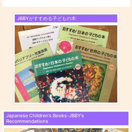
JBBYがすすめる子どもの本
Japanese Children’s Books-JBBY’s
Recommendations