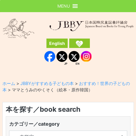
MENU
JBBY
日本国際児童図書評議会
English
Instagram
Facebook
JP
EN
JP
EN
ホーム
>
JBBYがすすめる子どもの本
>
おすすめ！世界の子どもの
本
>
ママとうみのやくそく（絵本・原作韓国）
本を探す／book search
カテゴリー／category