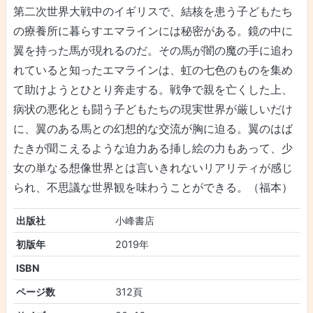
第二次世界大戦中のイギリスで、結核を患う子どもたち
の療養所に暮らすエマラインには秘密がある。鏡の中に
翼を持った馬が現れるのだ。その馬が闇の魔の手に追わ
れていると知ったエマラインは、虹の七色のものを集め
て助けようとひとり奔走する。戦争で親を亡くした上、
病状の悪化とも闘う子どもたちの現実世界が厳しいだけ
に、翼のある馬との幻想的な交流が胸に迫る。翼のはば
たきが聞こえるような迫力ある挿し絵の力もあって、少
女の単なる想像世界とは言いきれないリアリティが感じ
られ、不思議な世界観を味わうことができる。（福本）
出版社
小峰書店
初版年
2019年
ISBN
ページ数
312頁