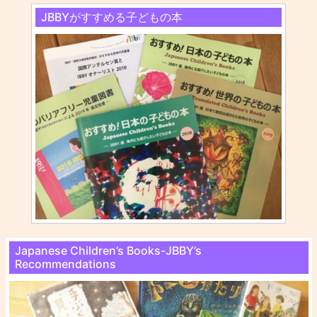
JBBYがすすめる子どもの本
Japanese Children’s Books-JBBY’s
Recommendations