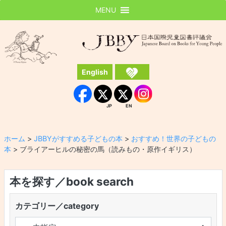
MENU
JBBY
日本国際児童図書評議会
English
Instagram
Facebook
JP
EN
JP
EN
ホーム
>
JBBYがすすめる子どもの本
>
おすすめ！世界の子どもの
本
>
ブライアーヒルの秘密の馬（読みもの・原作イギリス）
本を探す／book search
カテゴリー／category