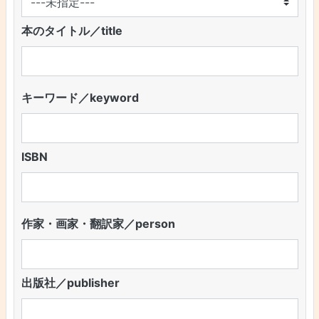
本のタイトル／title
キーワード／keyword
ISBN
作家・画家・翻訳家／person
出版社／publisher